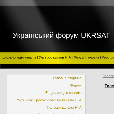
Український форум UKRSAT
Енциклопедія каналів
|
Укр і рос канали FTA
|
Форум
|
Головна
|
Реєстра
Голов
Головна сторінка
Форум
Теле
Енциклопедія каналів
Українські і російськомовні канали FTA
Польські канали FTA