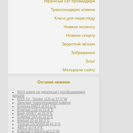
Українські сат провайдери
Транспондерні новини
Ключі для перегляду
Новини космосу
Новини спорту
Зворотній зв'язок
Зображення
Блог
Матеріали сайту
Останні новини
BISS ключі на українські і росїйськомовні
канали
NSS 10 , Telstar 11N at 37.5°W
Загальні транспондерні новини
Express AM22 at 53.0°E
Eutelsat 21B at 21.6°E
Badr 4/5/6/7 at 26.0°E
Eutelsat 16A at 16.0°E
Intelsat 20 at 68.5°E
Türksat 2A/3A/4A at 42.0°E
ABS 2 at 74.9°E
Eutelsat 5 West A at 5.0°W