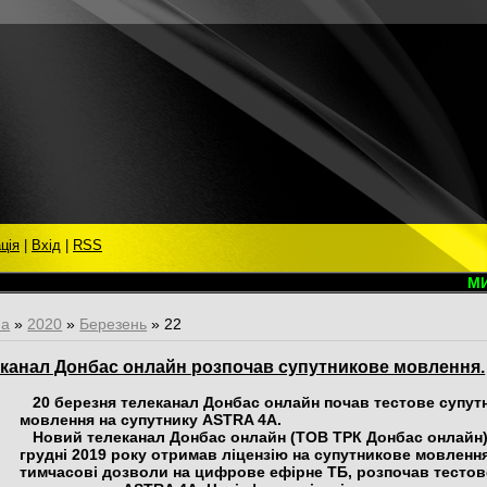
ція
|
Вхід
|
RSS
МИ В
на
»
2020
»
Березень
»
22
канал Донбас онлайн розпочав супутникове мовлення.
20 березня телеканал Донбас онлайн почав тестове супут
мовлення на супутнику ASTRA 4A.
Новий телеканал Донбас онлайн (ТОВ ТРК Донбас онлайн),
грудні 2019 року отримав ліцензію на супутникове мовлення
тимчасові дозволи на цифрове ефірне ТБ, розпочав тесто