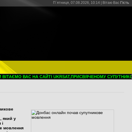
П`ятниця, 07.08.2026, 10:14 |
Вітаю Вас
Гість
ІТАЄМО ВАС НА САЙТІ UKRSAT,ПРИСВЯЧЕНОМУ СУПУТНИКОВО
никове
 який у
 і
ве мовлення