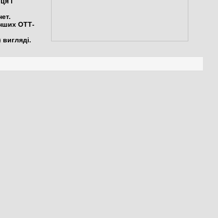
ця і
ет.
інших ОТТ-
 вигляді.