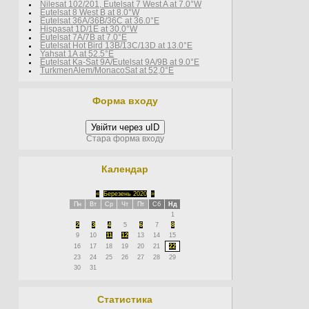
Nilesat 102/201, Eutelsat 7 West A at 7.0°W
Eutelsat 8 West В at 8.0°W
Eutelsat 36A/36B/36C at 36.0°E
Hispasat 1D/1E at 30.0°W
Eutelsat 7A/7B at 7.0°E
Eutelsat Hot Bird 13B/13C/13D at 13.0°E
Yahsat 1A at 52.5°E
Eutelsat Ka-Sat 9A/Eutelsat 9A/9B at 9.0°E
TurkmenÄlem/MonacoSat at 52,0°E
Форма входу
Увійти через uID
Стара форма входу
Календар
«
Березень 2020
»
Пн
Вт
Ср
Чт
Пт
Сб
Нд
1
2
3
4
5
6
7
8
9
10
11
12
13
14
15
16
17
18
19
20
21
22
23
24
25
26
27
28
29
30
31
Статистика