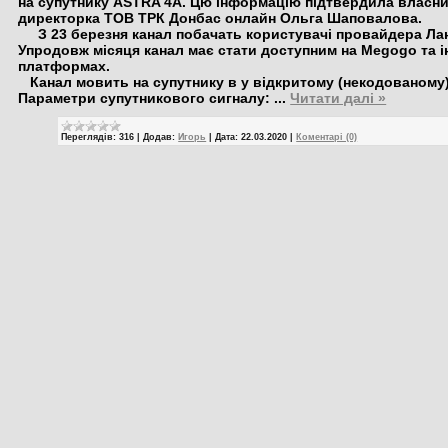
на супутнику ASTRA 4A. Цю інформацію підтвердила власни
директорка ТОВ ТРК Донбас онлайн Ольга Шаповалова.
З 23 березня канал побачать користувачі провайдера Лан
Упродовж місяця канал має стати доступним на Megogo та 
платформах.
Канал мовить на супутнику в у відкритому (некодованому)
Параметри супутникового сигналу:
...
Читати далі »
Переглядів:
316
|
Додав:
Игорь
|
Дата:
22.03.2020
|
Коментарі (0)