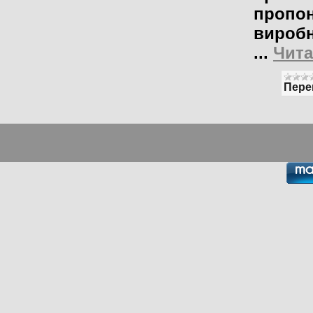
пропон
виробн
...
Чита
Пере