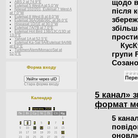
щодо в
ABS 2 at 74.9°E
Eutelsat 5 West A at 5.0°W
після 
Nilesat 102/201, Eutelsat 7 West A
at 7.0°W
Eutelsat 8 West В at 8.0°W
збереж
Eutelsat 36A/36B/36C at 36.0°E
Hispasat 1D/1E at 30.0°W
збільш
Eutelsat 7A/7B at 7.0°E
Eutelsat Hot Bird 13B/13C/13D at
прости
13.0°E
Yahsat 1A at 52.5°E
Eutelsat Ka-Sat 9A/Eutelsat 9A/9B
КусКус
at 9.0°E
TurkmenÄlem/MonacoSat at
групи 
52,0°E
Созано
Форма входу
Пере
Увійти через uID
Стара форма входу
5 канал» 
Календар
формат м
«
Березень 2020
»
Пн
Вт
Ср
Чт
Пт
Сб
Нд
5 кана
1
2
3
4
5
6
7
8
повідо
9
10
11
12
13
14
15
16
17
18
19
20
21
22
оновл
23
24
25
26
27
28
29