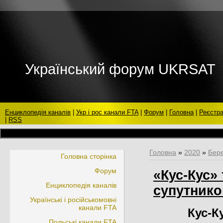
Український форум UKRSAT
Енциклопедія каналів
|
Укр і рос канали FTA
|
Форум
|
Головна
|
Реєстра
|
RSS
Головна
»
2020
»
Бер
Головна сторінка
Форум
«Кус-Кус» 
Енциклопедія каналів
супутнико
Українські і російськомовні
канали FTA
Кус-Ку
Польські канали FTA