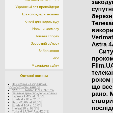
закоду
Українські сат провайдери
супутн
Транспондерні новини
березн
Ключі для перегляду
Телека
Новини космосу
викори
Verima
Новини спорту
Astra 4
Зворотній зв'язок
Ситуа
Зображення
проком
Блог
Film.U
Матеріали сайту
телекан
Останні новини
роком 
BISS ключі на українські і
що все
росїйськомовні канали
NSS 10 , Telstar 11N at 37.5°W
рано. 
Загальні транспондерні новини
Express AM22 at 53.0°E
створи
Eutelsat 21B at 21.6°E
Badr 4/5/6/7 at 26.0°E
Eutelsat 16A at 16.0°E
послід
Intelsat 20 at 68.5°E
Türksat 2A/3A/4A at 42.0°E