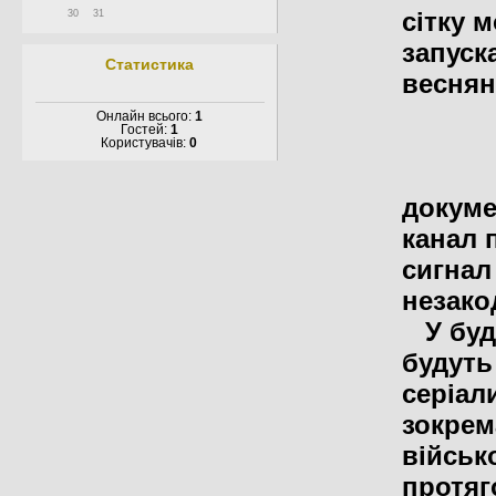
сітку 
30
31
запуск
Статистика
веснян
Онлайн всього:
1
Гостей:
1
Користувачів:
0
докуме
канал 
сигнал
незако
У будн
будуть
серіал
зокрем
військ
протяг