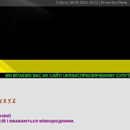
Субота, 08.08.2026, 09:22 |
Вітаю Вас
Гість
 ВІТАЄМО ВАС НА САЙТІ UKRSAT,ПРИСВЯЧЕНОМУ СУПУТНИКО
W
X
Y
Z
азви)
сій і вважаються міжнародними.