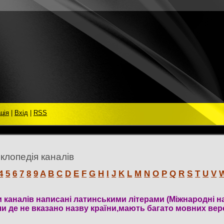
ція
|
Вхід
|
RSS
МИ
клопедія каналів
4
5
6
7
8
9
A
B
C
D
E
F
G
H
I
J
K
L
M
N
O
P
Q
R
S
T
U
V
 каналів написані латинськими літерами (Міжнародні н
и де не вказано назву країни,мають багато мовних вер