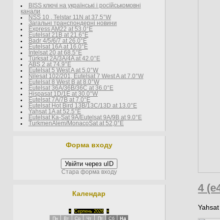
BISS ключі на українські і росїйськомовні
канали
NSS 10 , Telstar 11N at 37.5°W
Загальні транспондерні новини
Express AM22 at 53.0°E
Eutelsat 21B at 21.6°E
Badr 4/5/6/7 at 26.0°E
Eutelsat 16A at 16.0°E
Intelsat 20 at 68.5°E
Türksat 2A/3A/4A at 42.0°E
ABS 2 at 74.9°E
Eutelsat 5 West A at 5.0°W
Nilesat 102/201, Eutelsat 7 West A at 7.0°W
Eutelsat 8 West В at 8.0°W
Eutelsat 36A/36B/36C at 36.0°E
Hispasat 1D/1E at 30.0°W
Eutelsat 7A/7B at 7.0°E
Eutelsat Hot Bird 13B/13C/13D at 13.0°E
Yahsat 1A at 52.5°E
Eutelsat Ka-Sat 9A/Eutelsat 9A/9B at 9.0°E
TurkmenÄlem/MonacoSat at 52,0°E
Форма входу
Увійти через uID
Стара форма входу
4 (e
Календар
Yahsat
«
Серпень 2026
»
Пн
Вт
Ср
Чт
Пт
Сб
Нд