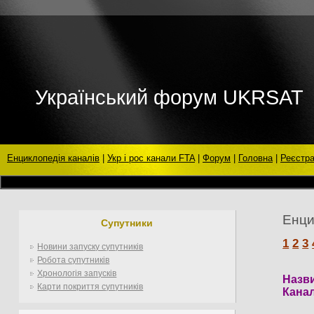
Український форум UKRSAT
Енциклопедія каналів
|
Укр і рос канали FTA
|
Форум
|
Головна
|
Реєстра
Енци
Супутники
1
2
3
Новини запуску супутників
Робота супутників
Хронологія запусків
Назви
Карти покриття супутників
Канал