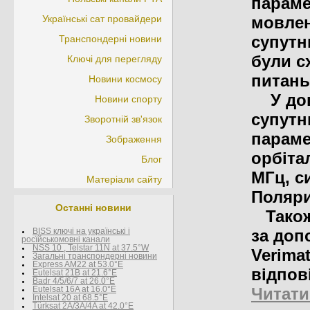
параме
Українські сат провайдери
мовлен
супутн
Транспондерні новини
були с
Ключі для перегляду
питань
Новини космосу
У доку
Новини спорту
супутн
Зворотній зв'язок
параме
Зображення
орбітал
Блог
МГц, с
Матеріали сайту
Поляри
Останні новини
Також 
за доп
BISS ключі на українські і
росїйськомовні канали
NSS 10 , Telstar 11N at 37.5°W
Verima
Загальні транспондерні новини
Express AM22 at 53.0°E
відпов
Eutelsat 21B at 21.6°E
Badr 4/5/6/7 at 26.0°E
Читати
Eutelsat 16A at 16.0°E
Intelsat 20 at 68.5°E
Türksat 2A/3A/4A at 42.0°E