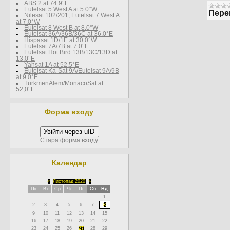
ABS 2 at 74.9°E
Eutelsat 5 West A at 5.0°W
Пере
Nilesat 102/201, Eutelsat 7 West A
at 7.0°W
Eutelsat 8 West В at 8.0°W
Eutelsat 36A/36B/36C at 36.0°E
Hispasat 1D/1E at 30.0°W
Eutelsat 7A/7B at 7.0°E
Eutelsat Hot Bird 13B/13C/13D at
13.0°E
Yahsat 1A at 52.5°E
Eutelsat Ka-Sat 9A/Eutelsat 9A/9B
at 9.0°E
TurkmenÄlem/MonacoSat at
52,0°E
Форма входу
Увійти через uID
Стара форма входу
Календар
«
Листопад 2020
»
Пн
Вт
Ср
Чт
Пт
Сб
Нд
1
2
3
4
5
6
7
8
9
10
11
12
13
14
15
16
17
18
19
20
21
22
23
24
25
26
27
28
29