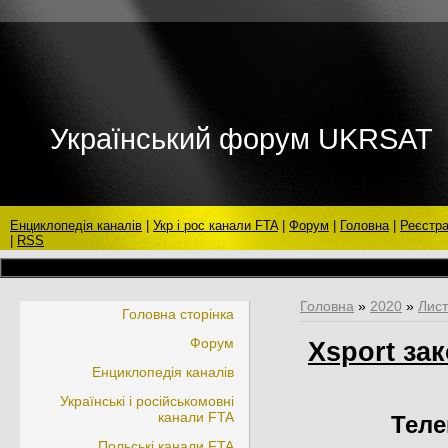
Український форум UKRSAT
Енциклопедія каналів
|
Укр і рос канали FTA
|
Форум
|
Головна
|
Реєстра
|
RSS
Головна
»
2020
»
Лис
Головна сторінка
Форум
Xsport за
Енциклопедія каналів
Українські і російськомовні
канали FTA
Телек
Польські канали FTA