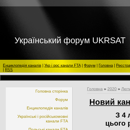
Український форум UKRSAT
Енциклопедія каналів
|
Укр і рос канали FTA
|
Форум
|
Головна
|
Реєстра
|
RSS
Головна
»
2020
»
Лют
Головна сторінка
Форум
Новий кан
Енциклопедія каналів
З 4
Українські і російськомовні
канали FTA
цього 
Польські канали FTA