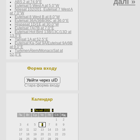
далі »
ABS 2 at 74.9°E
Eutelsat 5 West A at 5.0°W
Nilesat 102/201, Eutelsat 7 West A
at 7.0°W
Eutelsat 8 West В at 8.0°W
Eutelsat 36A/36B/36C at 36.0°E
Hispasat 1D/1E at 30.0°W
Eutelsat 7A/7B at 7.0°E
Eutelsat Hot Bird 13B/13C/13D at
13.0°E
Yahsat 1A at 52.5°E
Eutelsat Ka-Sat 9A/Eutelsat 9A/9B
at 9.0°E
TurkmenÄlem/MonacoSat at
52,0°E
Форма входу
Увійти через uID
Стара форма входу
Календар
«
Лютий 2020
»
Пн
Вт
Ср
Чт
Пт
Сб
Нд
1
2
3
4
5
6
7
8
9
10
11
12
13
14
15
16
17
18
19
20
21
22
23
24
25
26
27
28
29