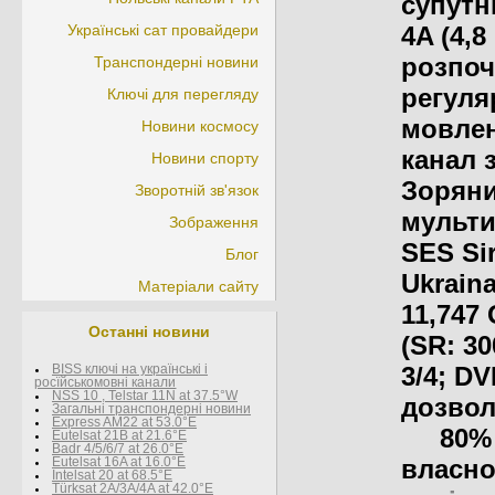
супутн
Українські сат провайдери
4A (4,8 
розпоч
Транспондерні новини
регуля
Ключі для перегляду
мовле
Новини космосу
канал з
Новини спорту
Зоряни
Зворотній зв'язок
мульти
Зображення
SES Si
Блог
Ukraina
Матеріали сайту
11,747 
Останні новини
(SR: 30
3/4; D
BISS ключі на українські і
росїйськомовні канали
NSS 10 , Telstar 11N at 37.5°W
дозвол
Загальні транспондерні новини
Express AM22 at 53.0°E
80% ко
Eutelsat 21B at 21.6°E
Badr 4/5/6/7 at 26.0°E
власно
Eutelsat 16A at 16.0°E
Intelsat 20 at 68.5°E
Türksat 2A/3A/4A at 42.0°E