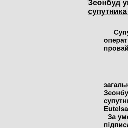
Зеонбуд у
супутника 
Супу
операт
прова
загаль
Зеонбу
супутн
Eutelsa
За умо
підпис