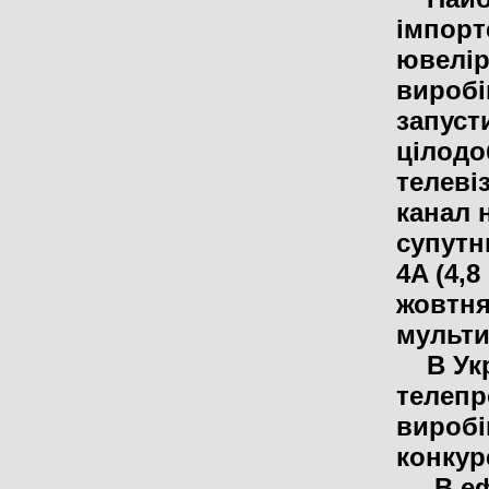
імпорт
ювелі
виробі
запуст
цілод
телеві
канал 
супутн
4A (4,8 
жовтня
мультип
В Укра
телепр
виробі
конкур
В ефі