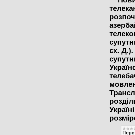
телека
розпоч
азерба
телеко
супутни
сх. Д.)
супутн
Україн
телеба
мовлен
Трансл
розділ
Україн
розмі
Пере