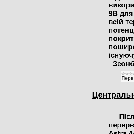
викори
9B для
всій т
потенц
покрит
пошире
існуюч
Зеонб
Пере
Центральн
Після
перерв
Astra 4