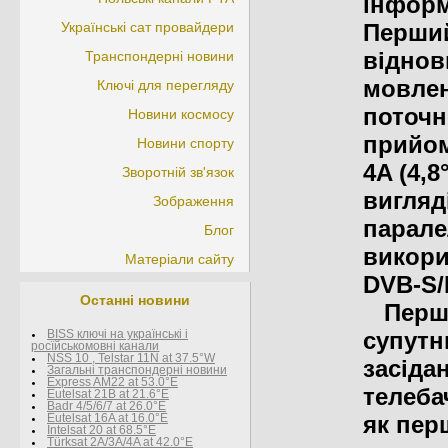
інформ
Українські сат провайдери
Перши
віднов
Транспондерні новини
мовлен
Ключі для перегляду
поточн
Новини космосу
прийом
Новини спорту
4A (4,
Зворотній зв'язок
вигляд
Зображення
парале
Блог
викори
Матеріали сайту
DVB-S/
Останні новини
Перший
супутн
BISS ключі на українські і
росїйськомовні канали
NSS 10 , Telstar 11N at 37.5°W
засіда
Загальні транспондерні новини
Express AM22 at 53.0°E
телеба
Eutelsat 21B at 21.6°E
Badr 4/5/6/7 at 26.0°E
як пер
Eutelsat 16A at 16.0°E
Intelsat 20 at 68.5°E
Türksat 2A/3A/4A at 42.0°E