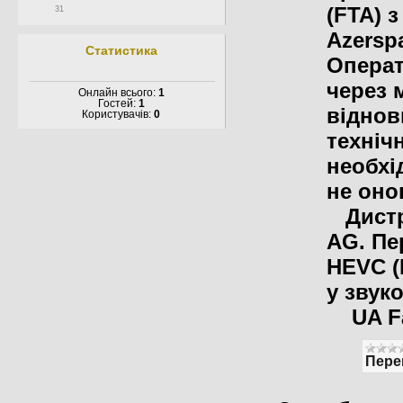
(FTA) 
31
Azerspa
Статистика
Операт
через 
Онлайн всього:
1
Гостей:
1
віднов
Користувачів:
0
техніч
необхі
не оно
Дистри
AG. Пе
HEVC (
у звук
UA Fa
Пере