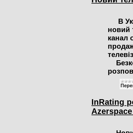
В Укр
новий 
канал 
продаж
телевіз
Безкош
розпо
Пере
InRating 
Azerspace 
Новий