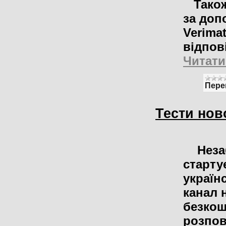
Також 
за доп
Verima
відпов
Читати
Пере
Тести нов
Неза
старту
україн
канал 
безкош
розпо