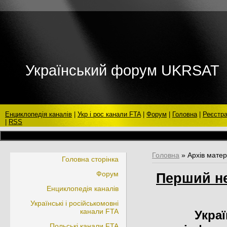
Український форум UKRSAT
Енциклопедія каналів
|
Укр і рос канали FTA
|
Форум
|
Головна
|
Реєстра
|
RSS
МИ ВІ
Головна
»
Архів матер
Головна сторінка
Форум
Перший не
Енциклопедія каналів
Українські і російськомовні
канали FTA
Украї
Польські канали FTA