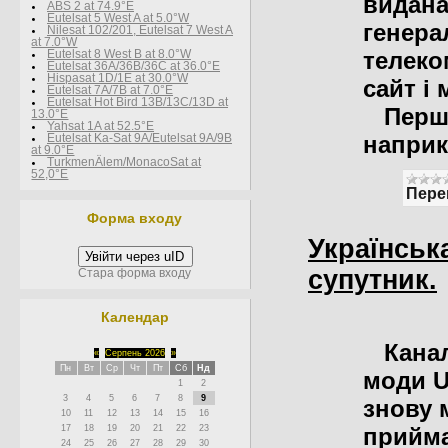
видана
ABS 2 at 74.9°E
Eutelsat 5 West A at 5.0°W
генера
Nilesat 102/201, Eutelsat 7 West A
at 7.0°W
телеко
Eutelsat 8 West В at 8.0°W
Eutelsat 36A/36B/36C at 36.0°E
Hispasat 1D/1E at 30.0°W
сайт і 
Eutelsat 7A/7B at 7.0°E
Eutelsat Hot Bird 13B/13C/13D at
Перший
13.0°E
Yahsat 1A at 52.5°E
наприк
Eutelsat Ka-Sat 9A/Eutelsat 9A/9B
at 9.0°E
TurkmenÄlem/MonacoSat at
52,0°E
Пере
Форма входу
Українськ
Увійти через uID
супутник.
Стара форма входу
Календар
Канал 
«
Серпень 2026
»
Пн
Вт
Ср
Чт
Пт
Сб
Нд
моди U
1
2
3
4
5
6
7
8
9
знову 
10
11
12
13
14
15
16
17
18
19
20
21
22
23
прийма
24
25
26
27
28
29
30