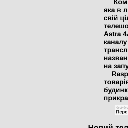
Компа
яка в 
свій ц
телешо
Astra 4
каналу
трансл
назван
на зап
Raspa
товарі
будинк
прикра
Пере
Новий тел