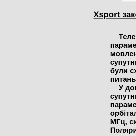
Xsport за
Телек
параме
мовлен
супутн
були с
питань
У доку
супутн
параме
орбітал
МГц, с
Поляри