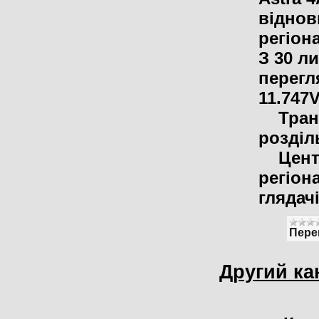
віднов
регіон
З 30 л
перегл
11.747V
Трансл
розділ
Центра
регіон
глядач
Пере
Другий ка