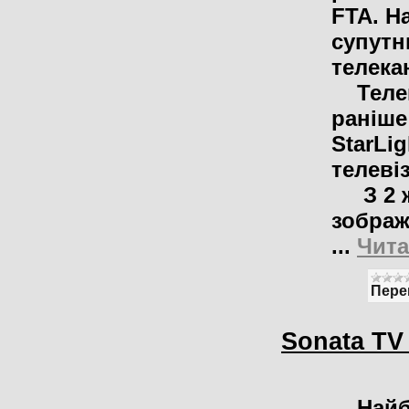
FTA. Н
супутн
телека
Телека
раніше
StarLi
телеві
З 2 жо
зображ
...
Чита
Пере
Sonata TV 
Найб