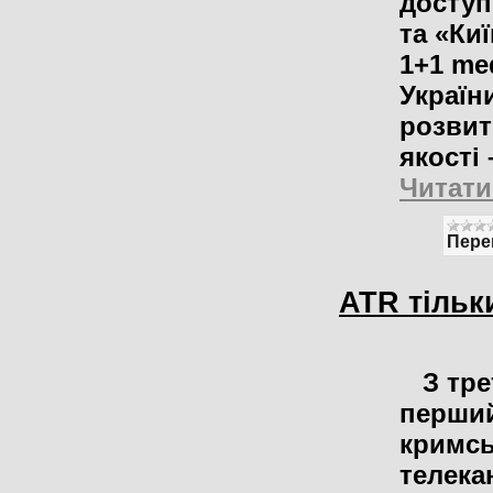
доступ
та «Ки
1+1 me
Україн
розвит
якості
Читати
Пере
ATR тільк
З трет
перши
кримсь
телека