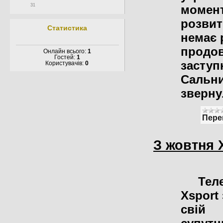
31
момент
розвит
Статистика
немає 
продов
Онлайн всього:
1
Гостей:
1
заступ
Користувачів:
0
Сальни
зверну
Пере
З жовтня 
Теле
Xsport
свій