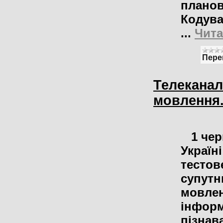
планов
Кодува
...
Чита
Пере
Телеканал
мовлення
1 чер
Україн
тестов
супутн
мовле
інформ
пізнав