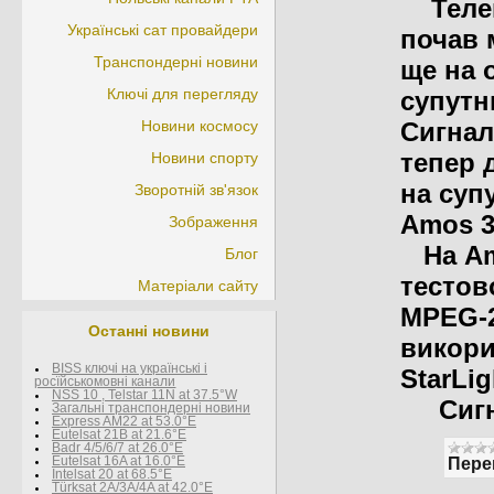
Телек
Українські сат провайдери
почав 
Транспондерні новини
ще на 
Ключі для перегляду
супутн
Новини космосу
Сигнал
тепер 
Новини спорту
на суп
Зворотній зв'язок
Amos 3 
Зображення
На Amo
Блог
тестов
Матеріали сайту
MPEG-2
Останні новини
викори
BISS ключі на українські і
StarLig
росїйськомовні канали
NSS 10 , Telstar 11N at 37.5°W
Сигна
Загальні транспондерні новини
Express AM22 at 53.0°E
Eutelsat 21B at 21.6°E
Badr 4/5/6/7 at 26.0°E
Eutelsat 16A at 16.0°E
Пере
Intelsat 20 at 68.5°E
Türksat 2A/3A/4A at 42.0°E