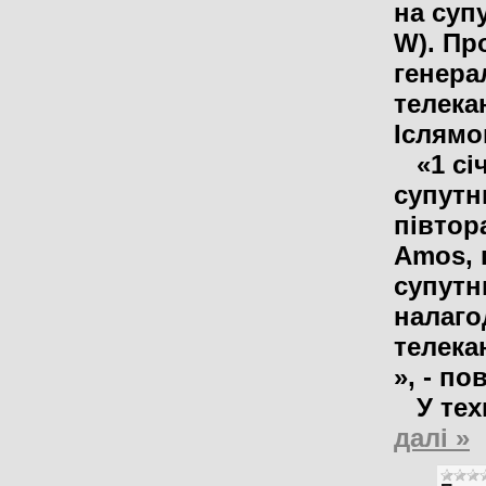
на суп
W). Пр
генера
телека
Іслямо
«1 січ
супутн
півтор
Amos, 
супутн
налаго
телека
», - по
У техн
далі »