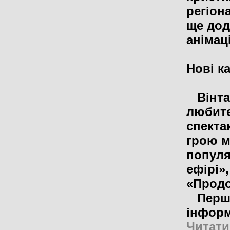
регіон
ще дод
анімац
Нові ка
Вінтаж
любите
спекта
грою м
популя
ефірі»
«Продо
Перший
інформ
Читати