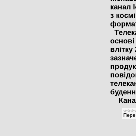
канал 
з космі
форматі
Телека
основі
влітку 
зазнач
продук
повідо
телека
буденн
Канал
Пере