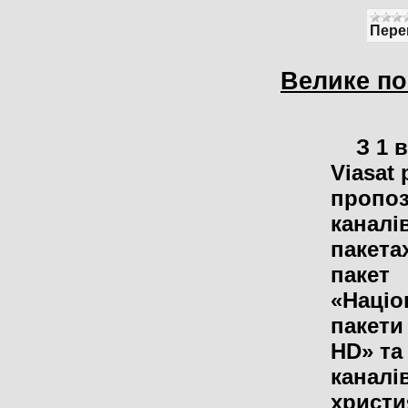
Пере
Велике по
З 1 в
Viasat
пропо
каналів
пакетах
пакет
«Націо
пакети
HD» та
каналі
христи