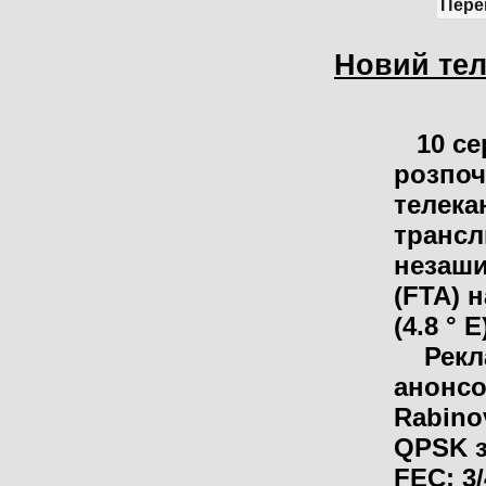
Пере
Новий тел
10 сер
розпоч
телекан
трансл
незаш
(FTA) н
(4.8 ° E
Рекла
анонсо
Rabino
QPSK з 
FEC: 3