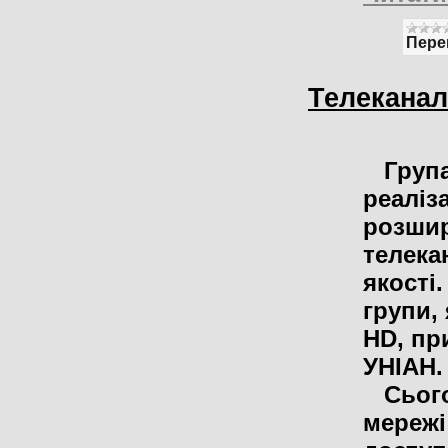
Пере
Телеканал
Група 
реаліза
розши
телека
якості.
групи,
HD, пр
УНІАН.
Сьогод
мережі