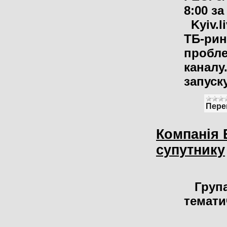
8:00 з
Kyiv.l
ТБ-рин
пробле
каналу
запуск
Пере
Компанія 
супутнику
Груп
темати