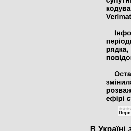
супутн
кодува
Verimat
Інформ
період
рядка,
повідо
Останн
змінил
розваж
ефірі 
Пере
В Україні