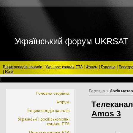
Український форум UKRSAT
Енциклопедія каналів
|
Укр і рос канали FTA
|
Форум
|
Головна
|
Реєстра
|
RSS
МИ ВІТ
Головна
»
Архів матер
Головна сторінка
Форум
Телеканал
Енциклопедія каналів
Amos 3
Українські і російськомовні
канали FTA
Польські канали FTA