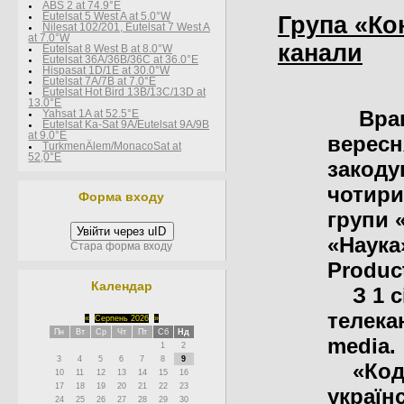
ABS 2 at 74.9°E
Eutelsat 5 West A at 5.0°W
Група «Ко
Nilesat 102/201, Eutelsat 7 West A
at 7.0°W
канали
Eutelsat 8 West В at 8.0°W
Eutelsat 36A/36B/36C at 36.0°E
Hispasat 1D/1E at 30.0°W
Eutelsat 7A/7B at 7.0°E
Eutelsat Hot Bird 13B/13C/13D at
13.0°E
Вран
Yahsat 1A at 52.5°E
Eutelsat Ka-Sat 9A/Eutelsat 9A/9B
at 9.0°E
вересн
TurkmenÄlem/MonacoSat at
52,0°E
закоду
чотири
Форма входу
групи 
Увійти через uID
«Наука
Стара форма входу
Produc
Календар
З 1 сі
телека
«
Серпень 2026
»
Пн
Вт
Ср
Чт
Пт
Сб
Нд
media.
1
2
3
4
5
6
7
8
9
«Кодув
10
11
12
13
14
15
16
17
18
19
20
21
22
23
україн
24
25
26
27
28
29
30