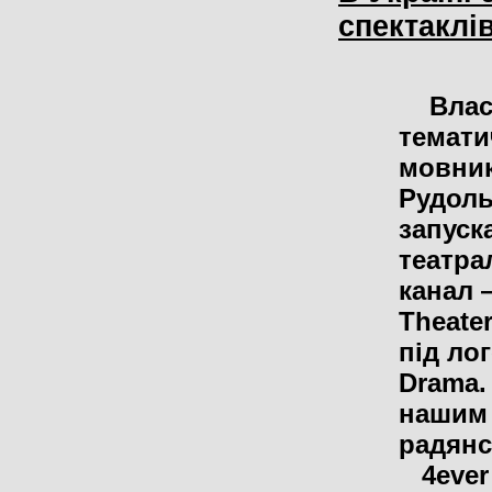
спектаклів
Власн
темати
мовник
Рудоль
запуск
театра
канал 
Theate
під лог
Drama.
нашим 
радянс
4ever 