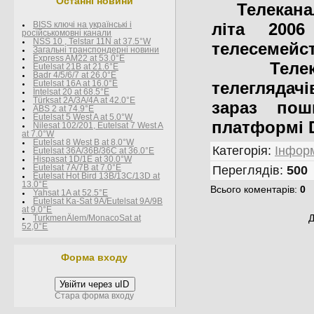
Останні новини
Телеканал
літа 200
BISS ключі на українські і
росїйськомовні канали
NSS 10 , Telstar 11N at 37.5°W
телесемейс
Загальні транспондерні новини
Express AM22 at 53.0°E
Телекана
Eutelsat 21B at 21.6°E
Badr 4/5/6/7 at 26.0°E
телеглядачі
Eutelsat 16A at 16.0°E
Intelsat 20 at 68.5°E
Türksat 2A/3A/4A at 42.0°E
зараз пош
ABS 2 at 74.9°E
Eutelsat 5 West A at 5.0°W
платформі D
Nilesat 102/201, Eutelsat 7 West A
at 7.0°W
Eutelsat 8 West В at 8.0°W
Категорія
:
Інформ
Eutelsat 36A/36B/36C at 36.0°E
Hispasat 1D/1E at 30.0°W
Eutelsat 7A/7B at 7.0°E
Переглядів
:
500
Eutelsat Hot Bird 13B/13C/13D at
13.0°E
Всього коментарів
:
0
Yahsat 1A at 52.5°E
Eutelsat Ka-Sat 9A/Eutelsat 9A/9B
at 9.0°E
Д
TurkmenÄlem/MonacoSat at
52,0°E
Форма входу
Увійти через uID
Стара форма входу