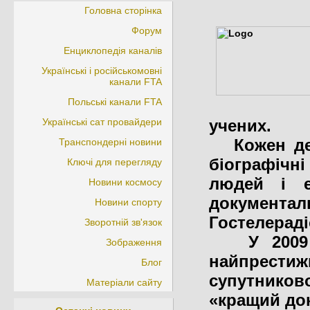
Головна сторінка
Форум
Енциклопедія каналів
Українські і російськомовні
канали FTA
Польські канали FTA
Українські сат провайдери
учених.
Кожен день
Транспондерні новини
біографіч
Ключі для перегляду
людей і еп
Новини космосу
документал
Новини спорту
Гостелераді
Зворотній зв'язок
У 2009 ро
Зображення
найпрести
Блог
супутнико
Матеріали сайту
«кращий до