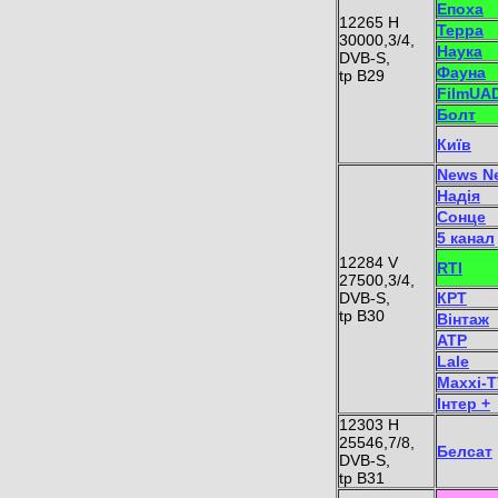
Епоха
12265 Н
Терра
30000,3/4,
Наука
DVB-S,
Фауна
tp B29
FilmUA
Болт
Київ
News N
Нaдiя
Сoнцe
5 канал
12284 V
RTI
27500,3/4,
DVB-S,
КРТ
tp B30
Вінтаж
АТР
Lale
Maxxi-
Iнтер +
12303 Н
25546,7/8,
Бeлсaт
DVB-S,
tp B31