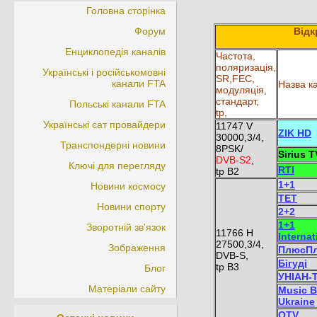
Головна сторінка
Форум
Відк
Енциклопедія каналів
Частота,
поляризація,
Українські і російськомовні
SR,FEC,
канали FTA
Назва к
модуляція,
стандарт,
Польські канали FTA
tp,
Українські сат провайдери
11747 V
ZIK HD
30000,3/4,
Транспондерні новини
8PSK/
Sirius T
DVB-S2
,
Ключі для перегляду
RTI
tp B2
1+1
Новини космосу
ТЕТ
Новини спорту
2+2
1+1
Зворотній зв'язок
11766 H
Internat
27500,3/4,
Зображення
ПлюсП
DVB-S,
Бігуді
tp B3
Блог
УНІАН-
Матеріали сайту
Music 
Ukraine
OTV