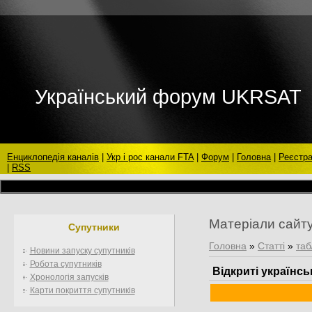
Український форум UKRSAT
Енциклопедія каналів
|
Укр і рос канали FTA
|
Форум
|
Головна
|
Реєстра
|
RSS
Матеріали сайт
Супутники
Головна
»
Статті
»
таб
Новини запуску супутників
Робота супутників
Відкриті українськ
Хронологія запусків
Карти покриття супутників