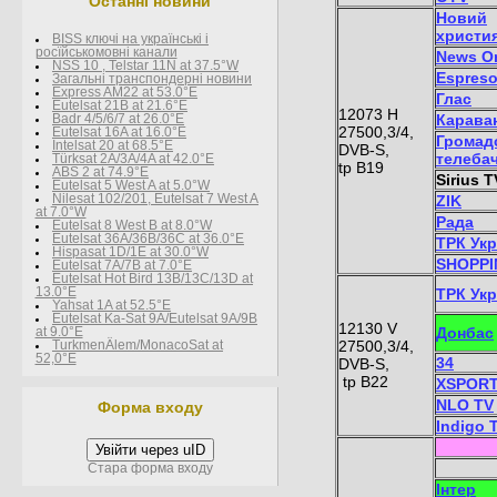
Останні новини
Новий
христи
BISS ключі на українські і
росїйськомовні канали
News O
NSS 10 , Telstar 11N at 37.5°W
Espreso
Загальні транспондерні новини
Express AM22 at 53.0°E
Глас
Eutelsat 21B at 21.6°E
12073 H
Карава
Badr 4/5/6/7 at 26.0°E
27500,3/4,
Eutelsat 16A at 16.0°E
Громад
Intelsat 20 at 68.5°E
DVB-S,
телеба
Türksat 2A/3A/4A at 42.0°E
tp B19
ABS 2 at 74.9°E
Sirius T
Eutelsat 5 West A at 5.0°W
Nilesat 102/201, Eutelsat 7 West A
ZIK
at 7.0°W
Рaдa
Eutelsat 8 West В at 8.0°W
Eutelsat 36A/36B/36C at 36.0°E
ТРК Укр
Hispasat 1D/1E at 30.0°W
SHOPPI
Eutelsat 7A/7B at 7.0°E
Eutelsat Hot Bird 13B/13C/13D at
13.0°E
ТРК Укр
Yahsat 1A at 52.5°E
Eutelsat Ka-Sat 9A/Eutelsat 9A/9B
12130 V
Донбас
at 9.0°E
27500,3/4,
TurkmenÄlem/MonacoSat at
52,0°E
34
DVB-S,
tp B22
XSPOR
NLO TV
Форма входу
Indigo 
Увійти через uID
Стара форма входу
Інтер