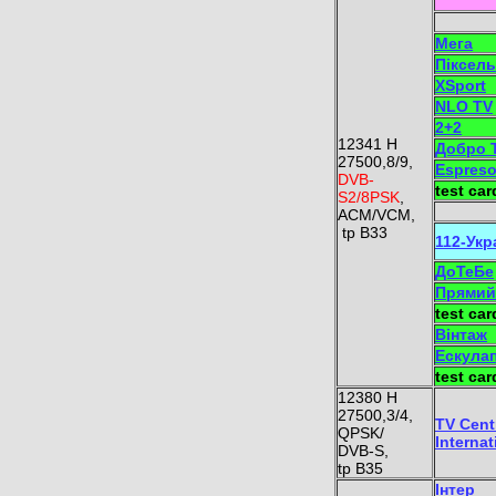
Мега
Піксель
XSport
NLO TV
2+2
12341 Н
Добро 
27500,8/9,
Espreso
DVB-
test car
S2/8PSK
,
ACM/VCM,
tp B33
112-Укр
ДоТеБе
Прямий
test car
Вінтаж
Ескула
test car
12380 H
27500,3/4,
TV Cent
QPSK/
Internat
DVB-S,
tp B35
Інтер