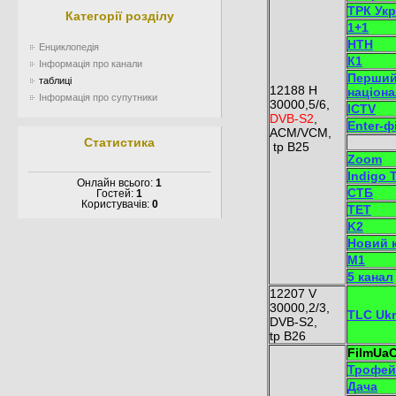
ТРК Укр
Категорії розділу
1+1
НТН
Енциклопедія
К1
Інформація про канали
Перши
таблиці
12188 H
націон
Інформація про супутники
30000,5/6,
ICTV
DVB-S2
,
Enter-ф
ACM/VCM,
Статистика
tp B25
Zoom
Indigo 
Онлайн всього:
1
СТБ
Гостей:
1
Користувачів:
0
ТЕТ
K2
Новий 
M1
5 канал
12207 V
30000,2/3,
TLC Ukr
DVB-S2,
tp B26
FilmUaC
Трофей
Дача