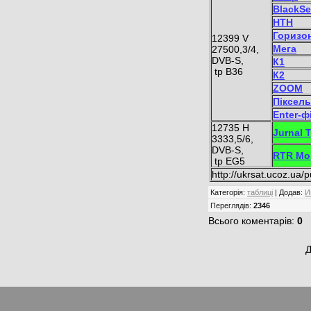
BlackSe
НТН
Горизо
12399 V
Мега
27500,3/4,
DVB-S,
К1
tp B36
К2
ZOOM
Піксель
Enter-ф
12735 Н
Jurnal 
3333,5/6,
DVB-S,
RTR Mo
tp EG5
http://ukrsat.ucoz.ua/p
Категорія
:
таблиці
|
Додав
:
И
Переглядів
:
2346
Всього коментарів
:
0
Д