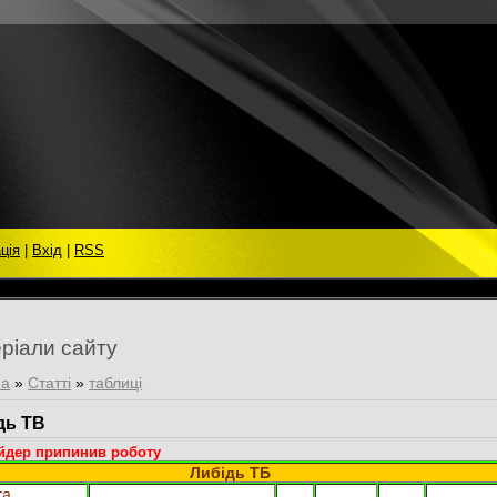
ція
|
Вхід
|
RSS
ріали сайту
на
»
Статті
»
таблиці
дь ТВ
йдер припинив роботу
Либідь ТБ
та,