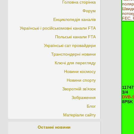
Головна сторінка
поляр
Швидк
Форум
потоку
FEC, 
Енциклопедія каналів
Українські і російськомовні канали FTA
Польські канали FTA
Українські сат провайдери
Транспондерні новини
Ключі для перегляду
Новини космосу
Новини спорту
11747
Зворотній зв'язок
3/4
DVB-
Зображення
8PSK
Блог
Матеріали сайту
Останні новини