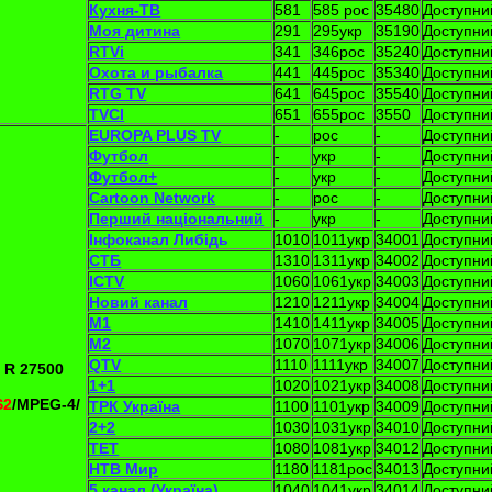
Кухня-ТВ
581
585 рос
35480
Доступни
Моя дитина
291
295укр
35190
Доступни
RTVi
341
346рос
35240
Доступни
Охота и рыбалка
441
445рос
35340
Доступни
RTG TV
641
645рос
35540
Доступни
TVCI
651
655рос
3550
Доступни
EUROPA PLUS TV
-
рос
-
Доступни
Футбол
-
укр
-
Доступни
Футбол+
-
укр
-
Доступни
Cartoon Network
-
рос
-
Доступни
Перший національний
-
укр
-
Доступни
Інфоканал Либідь
1010
1011укр
34001
Доступни
СТБ
1310
1311укр
34002
Доступни
ІСТV
1060
1061укр
34003
Доступни
Новий канал
1210
1211укр
34004
Доступни
М1
1410
1411укр
34005
Доступни
М2
1070
1071укр
34006
Доступни
QTV
1110
1111укр
34007
Доступни
 R 27500
1+1
1020
1021укр
34008
Доступни
S2
/MPEG-4
/
ТРК Україна
1100
1101укр
34009
Доступни
2+2
1030
1031укр
34010
Доступни
ТЕТ
1080
1081укр
34012
Доступни
НТВ Мир
1180
1181рос
34013
Доступни
5 канал (Україна)
1040
1041укр
34014
Доступни