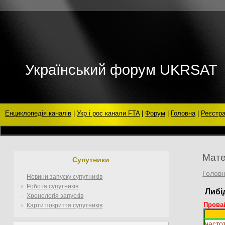
Український форум UKRSAT
Енциклопедія каналів
|
Укр і рос канали FTA
|
Форум
|
Головна
|
Реєстра
Мате
Супутники
Голов
Новини запуску супутників
Робота супутників
Либі
Хронологія запусків
Прова
Карти покриття супутників
часто