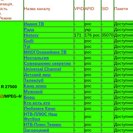
изація,
ість
Назва каналу.
VPID
APID
SID
Пакети
,
Режим
Индия ТВ
-
рос
-
Доступни
Рада
-
укр
-
Доступни
History
171
176 рос
35070
Доступни
Gulli
-
рос
-
Доступни
Tiji
-
рос
-
Доступни
МНОГОсерийное ТВ
-
рос
-
Доступни
Ностальгия
-
рос
-
Доступни
Совершенно секретно
-
рос
-
Доступни
Universal Channel
-
рос
-
Доступни
Детский мир
-
рос
-
Доступни
Телеклуб
-
рос
-
Доступни
Кино плюс
-
рос
-
Доступни
 R 27500
Мужской
-
рос
-
Доступни
S2
/MPEG-4
/
Боец
-
рос
-
Доступни
Кто есть кто
-
рос
-
Доступни
Любимое Кино
-
рос
-
Доступни
НТВ-ПЛЮС Наш
-
рос
-
Доступни
Футбол
НТВ-Плюс Теннис
-
рос
-
Доступни
Загородний
-
рос
-
Доступни