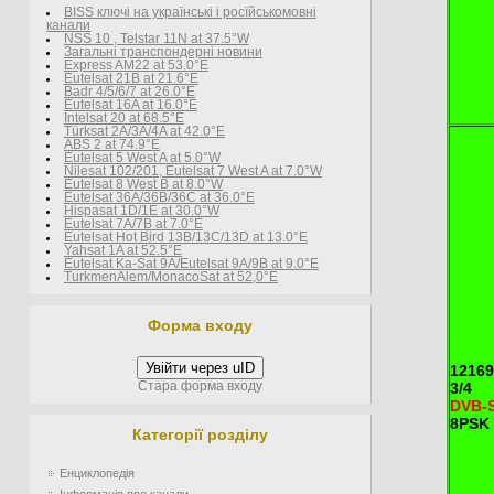
BISS ключі на українські і росїйськомовні
канали
NSS 10 , Telstar 11N at 37.5°W
Загальні транспондерні новини
Express AM22 at 53.0°E
Eutelsat 21B at 21.6°E
Badr 4/5/6/7 at 26.0°E
Eutelsat 16A at 16.0°E
Intelsat 20 at 68.5°E
Türksat 2A/3A/4A at 42.0°E
ABS 2 at 74.9°E
Eutelsat 5 West A at 5.0°W
Nilesat 102/201, Eutelsat 7 West A at 7.0°W
Eutelsat 8 West В at 8.0°W
Eutelsat 36A/36B/36C at 36.0°E
Hispasat 1D/1E at 30.0°W
Eutelsat 7A/7B at 7.0°E
Eutelsat Hot Bird 13B/13C/13D at 13.0°E
Yahsat 1A at 52.5°E
Eutelsat Ka-Sat 9A/Eutelsat 9A/9B at 9.0°E
TurkmenÄlem/MonacoSat at 52,0°E
Форма входу
Увійти через uID
12169
Стара форма входу
3/4
DVB-
8PSK
Категорії розділу
Енциклопедія
Інформація про канали