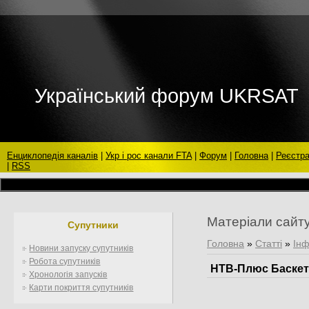
Український форум UKRSAT
Енциклопедія каналів
|
Укр і рос канали FTA
|
Форум
|
Головна
|
Реєстра
|
RSS
Матеріали сайт
Супутники
Головна
»
Статті
»
Інф
Новини запуску супутників
Робота супутників
НТВ-Плюс Баске
Хронологія запусків
Карти покриття супутників