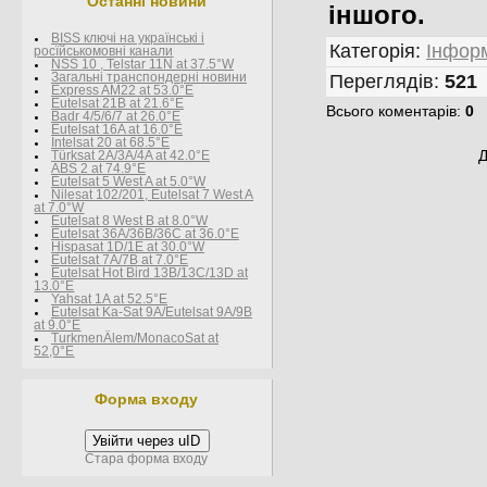
Останні новини
іншого.
BISS ключі на українські і
Категорія
:
Інформ
росїйськомовні канали
NSS 10 , Telstar 11N at 37.5°W
Загальні транспондерні новини
Переглядів
:
521
Express AM22 at 53.0°E
Eutelsat 21B at 21.6°E
Всього коментарів
:
0
Badr 4/5/6/7 at 26.0°E
Eutelsat 16A at 16.0°E
Intelsat 20 at 68.5°E
Д
Türksat 2A/3A/4A at 42.0°E
ABS 2 at 74.9°E
Eutelsat 5 West A at 5.0°W
Nilesat 102/201, Eutelsat 7 West A
at 7.0°W
Eutelsat 8 West В at 8.0°W
Eutelsat 36A/36B/36C at 36.0°E
Hispasat 1D/1E at 30.0°W
Eutelsat 7A/7B at 7.0°E
Eutelsat Hot Bird 13B/13C/13D at
13.0°E
Yahsat 1A at 52.5°E
Eutelsat Ka-Sat 9A/Eutelsat 9A/9B
at 9.0°E
TurkmenÄlem/MonacoSat at
52,0°E
Форма входу
Увійти через uID
Стара форма входу