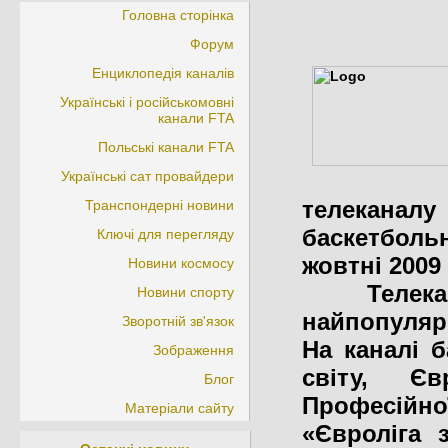
Головна сторінка
Форум
Енциклопедія каналів
Українські і російськомовні
канали FTA
Польські канали FTA
Українські сат провайдери
телеканал
Транспондерні новини
баскетболь
Ключі для перегляду
жовтні 2009 
Новини космосу
Телекана
Новини спорту
найпопулярн
Зворотній зв'язок
На каналі 
Зображення
світу, Єв
Блог
Професійної
Матеріали сайту
«Євроліга 