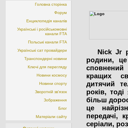
Головна сторінка
Форум
Енциклопедія каналів
Українські і російськомовні
канали FTA
Польські канали FTA
Українські сат провайдери
Nick Jr р
родини, це
Транспондерні новини
сповнений
Ключі для перегляду
кращих св
Новини космосу
дитячий те
Новини спорту
років, тоді
Зворотній зв'язок
більш доросл
Зображення
це найрізн
Блог
передачі, к
Матеріали сайту
серіали, ро