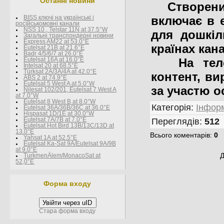
Останні новини
Створений
включає в 
BISS ключі на українські і
росїйськомовні канали
NSS 10 , Telstar 11N at 37.5°W
для дошкіл
Загальні транспондерні новини
Express AM22 at 53.0°E
країнах кан
Eutelsat 21B at 21.6°E
Badr 4/5/6/7 at 26.0°E
На телека
Eutelsat 16A at 16.0°E
Intelsat 20 at 68.5°E
Türksat 2A/3A/4A at 42.0°E
контент, ви
ABS 2 at 74.9°E
Eutelsat 5 West A at 5.0°W
за участю о
Nilesat 102/201, Eutelsat 7 West A
at 7.0°W
Eutelsat 8 West В at 8.0°W
Категорія
:
Інформ
Eutelsat 36A/36B/36C at 36.0°E
Hispasat 1D/1E at 30.0°W
Eutelsat 7A/7B at 7.0°E
Переглядів
:
512
Eutelsat Hot Bird 13B/13C/13D at
13.0°E
Всього коментарів
:
0
Yahsat 1A at 52.5°E
Eutelsat Ka-Sat 9A/Eutelsat 9A/9B
at 9.0°E
Д
TurkmenÄlem/MonacoSat at
52,0°E
Форма входу
Увійти через uID
Стара форма входу