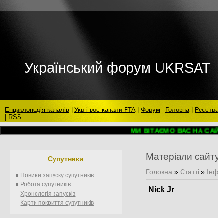
Український форум UKRSAT
Енциклопедія каналів
|
Укр і рос канали FTA
|
Форум
|
Головна
|
Реєстра
|
RSS
МИ ВІТАЄМО ВАС НА САЙТ
Матеріали сайт
Супутники
Головна
»
Статті
»
Інф
Новини запуску супутників
Робота супутників
Nick Jr
Хронологія запусків
Карти покриття супутників