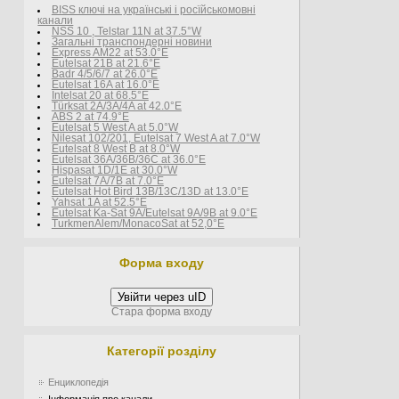
BISS ключі на українські і росїйськомовні
канали
NSS 10 , Telstar 11N at 37.5°W
Загальні транспондерні новини
Express AM22 at 53.0°E
Eutelsat 21B at 21.6°E
Badr 4/5/6/7 at 26.0°E
Eutelsat 16A at 16.0°E
Intelsat 20 at 68.5°E
Türksat 2A/3A/4A at 42.0°E
ABS 2 at 74.9°E
Eutelsat 5 West A at 5.0°W
Nilesat 102/201, Eutelsat 7 West A at 7.0°W
Eutelsat 8 West В at 8.0°W
Eutelsat 36A/36B/36C at 36.0°E
Hispasat 1D/1E at 30.0°W
Eutelsat 7A/7B at 7.0°E
Eutelsat Hot Bird 13B/13C/13D at 13.0°E
Yahsat 1A at 52.5°E
Eutelsat Ka-Sat 9A/Eutelsat 9A/9B at 9.0°E
TurkmenÄlem/MonacoSat at 52,0°E
Форма входу
Увійти через uID
Стара форма входу
Категорії розділу
Енциклопедія
Інформація про канали