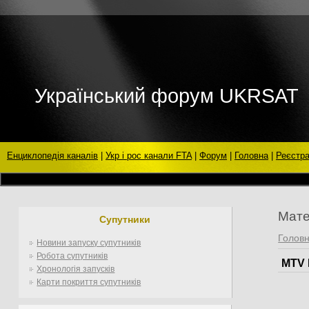
Український форум UKRSAT
Енциклопедія каналів
|
Укр і рос канали FTA
|
Форум
|
Головна
|
Реєстра
Мате
Супутники
Голов
Новини запуску супутників
Робота супутників
MTV 
Хронологія запусків
Карти покриття супутників