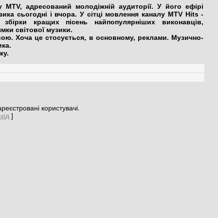
 MTV, адресований молодіжній аудиторії. У його ефірі
ика сьогодні і вчора. У сітці мовлення каналу MTV Hits -
, збірки кращих пісень найпопулярніших виконавців,
мки світової музики.
ю. Хоча це стосується, в основному, реклами. Музично-
ика.
ку.
реєстровані користувачі.
хід
]