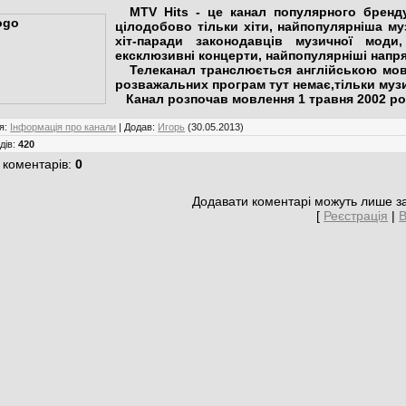
MTV Hits - це канал популярного бренду
цілодобово тільки хіти, найпопулярніша муз
хіт-паради законодавців музичної моди
ексклюзивні концерти, найпопулярніші напря
Телеканал транслюється англійською мово
розважальних програм тут немає,тільки муз
Канал розпочав мовлення 1 травня 2002 ро
я
:
Інформація про канали
|
Додав
:
Игорь
(30.05.2013)
дів
:
420
 коментарів
:
0
Додавати коментарі можуть лише за
[
Реєстрація
|
В