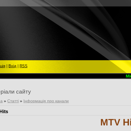
ція
|
Вхід
|
RSS
МИ В
ріали сайту
на
»
Статті
»
Інформація про канали
Hits
MTV Hi