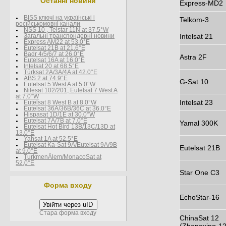
Останні новини
Express-MD2
BISS ключі на українські і
Telkom-3
росїйськомовні канали
NSS 10 , Telstar 11N at 37.5°W
Intelsat 21
Загальні транспондерні новини
Express AM22 at 53.0°E
Eutelsat 21B at 21.6°E
Badr 4/5/6/7 at 26.0°E
Astra 2F
Eutelsat 16A at 16.0°E
Intelsat 20 at 68.5°E
Türksat 2A/3A/4A at 42.0°E
ABS 2 at 74.9°E
G-Sat 10
Eutelsat 5 West A at 5.0°W
Nilesat 102/201, Eutelsat 7 West A
at 7.0°W
Intelsat 23
Eutelsat 8 West В at 8.0°W
Eutelsat 36A/36B/36C at 36.0°E
Hispasat 1D/1E at 30.0°W
Eutelsat 7A/7B at 7.0°E
Yamal 300K
Eutelsat Hot Bird 13B/13C/13D at
13.0°E
Yahsat 1A at 52.5°E
Eutelsat Ka-Sat 9A/Eutelsat 9A/9B
Eutelsat 21B
at 9.0°E
TurkmenÄlem/MonacoSat at
52,0°E
Star One C3
Форма входу
EchoStar-16
Увійти через uID
Стара форма входу
ChinaSat 12