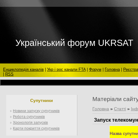
Український форум UKRSAT
Енциклопедія каналів
|
Укр і рос канали FTA
|
Форум
|
Головна
|
Реєстра
|
RSS
Матеріали сайт
Супутники
Головна
»
Статті
»
Інф
Новини запуску супутників
Робота супутників
Запуск телекомуні
Хронологія запусків
Карти покриття супутників
Назва супутн