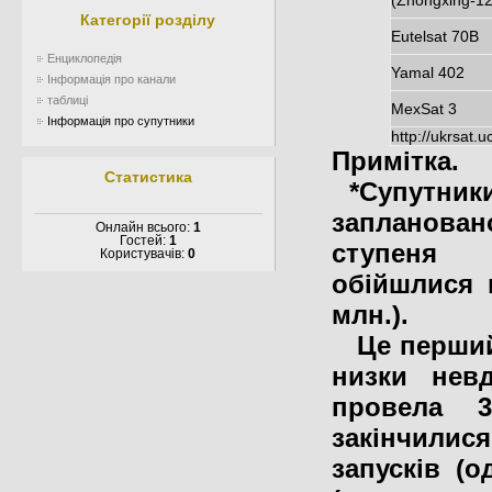
(Zhongxing-12
Категорії розділу
Eutelsat 70B
Енциклопедія
Yamal 402
Інформація про канали
таблиці
MexSat 3
Інформація про супутники
http://ukrsat.
Примітка.
Статистика
*Супутники
запланован
Онлайн всього:
1
Гостей:
1
ступеня «
Користувачів:
0
обійшлися 
млн.).
Це перший 
низки невд
провела 3
закінчилис
запусків (