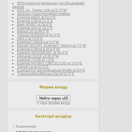
BISS ключі на українські і росїйськомовні
канали
NSS 10 , Telstar 11N at 37.5°W
Загальні транспондерні новини
Express AM22 at 53.0°E
Eutelsat 21B at 21.6°E
Badr 4/5/6/7 at 26.0°E
Eutelsat 16A at 16.0°E
Intelsat 20 at 68.5°E
Türksat 2A/3A/4A at 42.0°E
ABS 2 at 74.9°E
Eutelsat 5 West A at 5.0°W
Nilesat 102/201, Eutelsat 7 West A at 7.0°W
Eutelsat 8 West В at 8.0°W
Eutelsat 36A/36B/36C at 36.0°E
Hispasat 1D/1E at 30.0°W
Eutelsat 7A/7B at 7.0°E
Eutelsat Hot Bird 13B/13C/13D at 13.0°E
Yahsat 1A at 52.5°E
Eutelsat Ka-Sat 9A/Eutelsat 9A/9B at 9.0°E
TurkmenÄlem/MonacoSat at 52,0°E
Форма входу
Увійти через uID
Стара форма входу
Категорії розділу
Енциклопедія
Інформація про канали