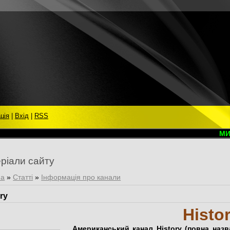
ція
|
Вхід
|
RSS
МИ ВІ
ріали сайту
на
»
Статті
»
Інформація про канали
ry
Histo
Американський канал History (повна назва 