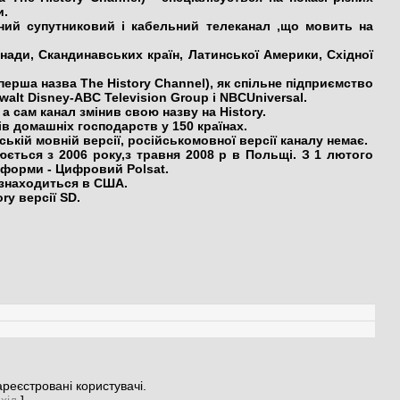
и.
й супутниковий і кабельний телеканал ,що мовить на
ади, Скандинавських країн, Латинської Америки, Східної
перша назва The History Channel), як спільне підприємство
alt Disney-ABC Television Group і NBCUniversal.
а сам канал змінив свою назву на History.
в домашніх господарств у 150 країнах.
ькій мовній версії, російськомовної версії каналу немає.
ється з 2006 року,з травня 2008 р в Польщі. З 1 лютого
тформи - Цифровий Polsat.
знаходиться в США.
ry версії SD.
реєстровані користувачі.