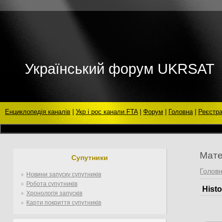
Український форум UKRSAT
Енциклопедія каналів
|
Укр і рос канали FTA
|
Форум
|
Головна
|
Реєстра
Мате
Супутники
Голов
Новини запуску супутників
Робота супутників
Histo
Хронологія запусків
Карти покриття супутників