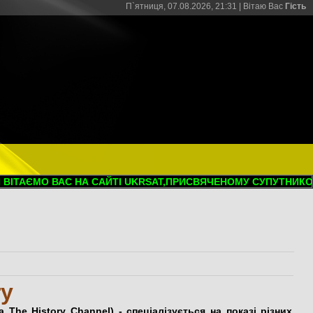
П`ятниця, 07.08.2026, 21:31 |
Вітаю Вас
Гість
ТАЄМО ВАС НА САЙТІ UKRSAT,ПРИСВЯЧЕНОМУ СУПУТНИКОВОМ
ry
The History Channel) - спеціалізується на показі різних