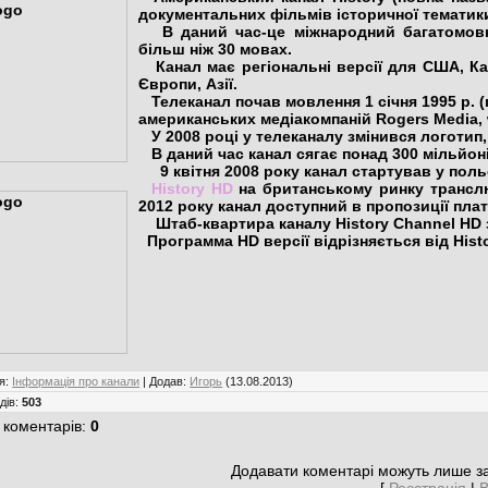
документальних фільмів історичної тематик
В даний час-це міжнародний багатомовни
більш ніж 30 мовах.
Канал має регіональні версії для США, Кан
Європи, Азії.
Телеканал почав мовлення 1 січня 1995 р. (
американських медіакомпаній Rogers Media, w
У 2008 році у телеканалу змінився логотип, 
В даний час канал сягає понад 300 мільйоні
9 квітня 2008 року канал стартував у польс
History HD
на британському ринку транслю
2012 року канал доступний в пропозиції пла
Штаб-квартира каналу History Channel HD 
Программа HD версії відрізняється від Histo
я
:
Інформація про канали
|
Додав
:
Игорь
(13.08.2013)
дів
:
503
 коментарів
:
0
Додавати коментарі можуть лише за