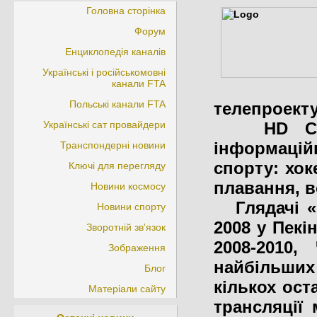
Головна сторінка
Форум
Енциклопедія каналів
Українські і російськомовні
канали FTA
Польські канали FTA
телепроекту
Українські сат провайдери
HD Спорт
інформаці
Транспондерні новини
спорту: хок
Ключі для перегляду
плавання, в
Новини космосу
Глядачі «H
Новини спорту
2008 у Пекі
Зворотній зв'язок
2008-2010,
Зображення
найбільших 
Блог
кількох ост
Матеріали сайту
трансляції 