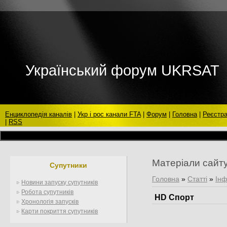
Український форум UKRSAT
Енциклопедія каналів
|
Укр і рос канали FTA
|
Форум
|
Головна
|
Реєстра
|
RSS
Матеріали сайт
Супутники
Головна
»
Статті
»
Інф
Новини запуску супутників
Робота супутників
HD Спорт
Хронологія запусків
Карти покриття супутників