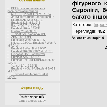
Останні новини
фігурного к
Євроліги, б
BISS ключі на українські і
росїйськомовні канали
NSS 10 , Telstar 11N at 37.5°W
багато іншо
Загальні транспондерні новини
Express AM22 at 53.0°E
Eutelsat 21B at 21.6°E
Категорія
:
Інформ
Badr 4/5/6/7 at 26.0°E
Eutelsat 16A at 16.0°E
Переглядів
:
452
Intelsat 20 at 68.5°E
Türksat 2A/3A/4A at 42.0°E
ABS 2 at 74.9°E
Всього коментарів
:
0
Eutelsat 5 West A at 5.0°W
Nilesat 102/201, Eutelsat 7 West A
at 7.0°W
Д
Eutelsat 8 West В at 8.0°W
Eutelsat 36A/36B/36C at 36.0°E
Hispasat 1D/1E at 30.0°W
Eutelsat 7A/7B at 7.0°E
Eutelsat Hot Bird 13B/13C/13D at
13.0°E
Yahsat 1A at 52.5°E
Eutelsat Ka-Sat 9A/Eutelsat 9A/9B
at 9.0°E
TurkmenÄlem/MonacoSat at
52,0°E
Форма входу
Увійти через uID
Стара форма входу