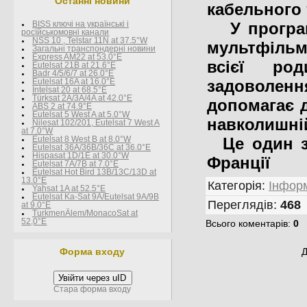
Останні новини
кабельного 
У програмі
BISS ключі на українські і
росїйськомовні канали
NSS 10 , Telstar 11N at 37.5°W
мультфільми
Загальні транспондерні новини
Express AM22 at 53.0°E
всієї ро
Eutelsat 21B at 21.6°E
Badr 4/5/6/7 at 26.0°E
задоволення
Eutelsat 16A at 16.0°E
Intelsat 20 at 68.5°E
Türksat 2A/3A/4A at 42.0°E
допомагає д
ABS 2 at 74.9°E
Eutelsat 5 West A at 5.0°W
навколишній
Nilesat 102/201, Eutelsat 7 West A
at 7.0°W
Це один з 
Eutelsat 8 West В at 8.0°W
Eutelsat 36A/36B/36C at 36.0°E
Hispasat 1D/1E at 30.0°W
Франції
Eutelsat 7A/7B at 7.0°E
Eutelsat Hot Bird 13B/13C/13D at
13.0°E
Категорія
:
Інформ
Yahsat 1A at 52.5°E
Eutelsat Ka-Sat 9A/Eutelsat 9A/9B
Переглядів
:
468
at 9.0°E
TurkmenÄlem/MonacoSat at
52,0°E
Всього коментарів
:
0
Форма входу
Д
Увійти через uID
Стара форма входу