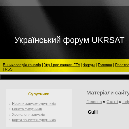
Український форум UKRSAT
Енциклопедія каналів
|
Укр і рос канали FTA
|
Форум
|
Головна
|
Реєстра
|
RSS
Матеріали сайт
Супутники
Головна
»
Статті
»
Інф
Новини запуску супутників
Робота супутників
Gulli
Хронологія запусків
Карти покриття супутників