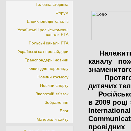
Головна сторінка
Форум
Енциклопедія каналів
Українські і російськомовні
канали FTA
Польські канали FTA
Українські сат провайдери
Належить ф
каналу пох
Транспондерні новини
знаменитог
Ключі для перегляду
Протягом 
Новини космосу
дитячих тел
Новини спорту
Російськом
Зворотній зв'язок
в 2009 році
Зображення
Internati
Блог
Communica
Матеріали сайту
провідних