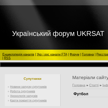
Український форум UKRSAT
Енциклопедія каналів
|
Укр і рос канали FTA
|
Форум
|
Головна
|
Реєстра
|
RSS
Матеріали сайт
Супутники
Головна
»
Статті
»
Інф
Новини запуску супутників
Робота супутників
Футбол
Хронологія запусків
Карти покриття супутників