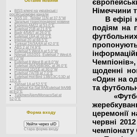
Останні новини
європейськи
Німеччини т
BISS ключі на українські і
росїйськомовні канали
В ефірі ка
NSS 10 , Telstar 11N at 37.5°W
Загальні транспондерні новини
Express AM22 at 53.0°E
подіям на п
Eutelsat 21B at 21.6°E
Badr 4/5/6/7 at 26.0°E
футбольних
Eutelsat 16A at 16.0°E
Intelsat 20 at 68.5°E
пропонуют
Türksat 2A/3A/4A at 42.0°E
ABS 2 at 74.9°E
Eutelsat 5 West A at 5.0°W
інформаці
Nilesat 102/201, Eutelsat 7 West A
at 7.0°W
Чемпіонів»
Eutelsat 8 West В at 8.0°W
Eutelsat 36A/36B/36C at 36.0°E
щоденні но
Hispasat 1D/1E at 30.0°W
Eutelsat 7A/7B at 7.0°E
Eutelsat Hot Bird 13B/13C/13D at
«Один на од
13.0°E
Yahsat 1A at 52.5°E
та футбольн
Eutelsat Ka-Sat 9A/Eutelsat 9A/9B
at 9.0°E
«Футбол» 
TurkmenÄlem/MonacoSat at
52,0°E
жеребкуван
церемонії н
Форма входу
червні 201
Увійти через uID
чемпіонату
Стара форма входу