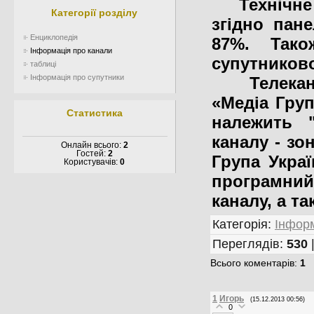
Технічне п
Категорії розділу
згідно пане
Енциклопедія
87%. Тако
Інформація про канали
супутниково
таблиці
Інформація про супутники
Телеканал
«Медіа Груп
Статистика
належить 
каналу - зо
Онлайн всього:
2
Гостей:
2
Група Украї
Користувачів:
0
програмний
каналу, а т
Категорія
:
Інформ
Переглядів
:
530
Всього коментарів
:
1
1
Игорь
(15.12.2013 00:56)
0