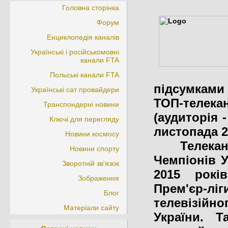
Головна сторінка
Форум
Енциклопедія каналів
Українські і російськомовні
канали FTA
Польські канали FTA
підсумками 
Українські сат провайдери
ТОП-телека
Транспондерні новини
(аудиторія -
Ключі для перегляду
листопада 2
Новини космосу
Телеканал
Новини спорту
Чемпіонів 
Зворотній зв'язок
2015 років
Зображення
Прем'єр-
Блог
телевізійн
Матеріали сайту
України. 