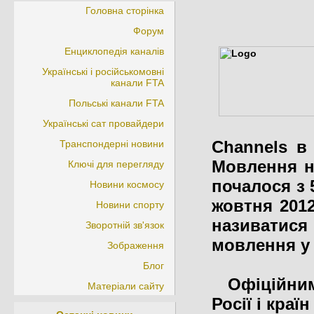
Головна сторінка
Форум
Енциклопедія каналів
Українські і російськомовні
канали FTA
Польські канали FTA
Українські сат провайдери
Channels в
Транспондерні новини
Мовлення на
Ключі для перегляду
почалося з 
Новини космосу
жовтня 2012
Новини спорту
називатися 
Зворотній зв'язок
мовлення у 
Зображення
Блог
Офіційним 
Матеріали сайту
Росії і кра