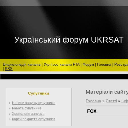
Український форум UKRSAT
Енциклопедія каналів
|
Укр і рос канали FTA
|
Форум
|
Головна
|
Реєстра
|
RSS
Матеріали сайт
Супутники
Головна
»
Статті
»
Інф
Новини запуску супутників
Робота супутників
FOX
Хронологія запусків
Карти покриття супутників