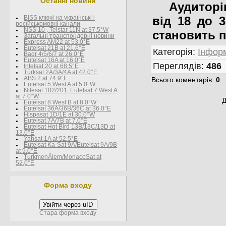
Останні новини
Аудиторію
від 18 до 3
BISS ключі на українські і
росїйськомовні канали
NSS 10 , Telstar 11N at 37.5°W
становить по
Загальні транспондерні новини
Express AM22 at 53.0°E
Eutelsat 21B at 21.6°E
Категорія
:
Інформ
Badr 4/5/6/7 at 26.0°E
Eutelsat 16A at 16.0°E
Переглядів
:
486
Intelsat 20 at 68.5°E
Türksat 2A/3A/4A at 42.0°E
ABS 2 at 74.9°E
Всього коментарів
:
0
Eutelsat 5 West A at 5.0°W
Nilesat 102/201, Eutelsat 7 West A
at 7.0°W
Д
Eutelsat 8 West В at 8.0°W
Eutelsat 36A/36B/36C at 36.0°E
Hispasat 1D/1E at 30.0°W
Eutelsat 7A/7B at 7.0°E
Eutelsat Hot Bird 13B/13C/13D at
13.0°E
Yahsat 1A at 52.5°E
Eutelsat Ka-Sat 9A/Eutelsat 9A/9B
at 9.0°E
TurkmenÄlem/MonacoSat at
52,0°E
Форма входу
Увійти через uID
Стара форма входу