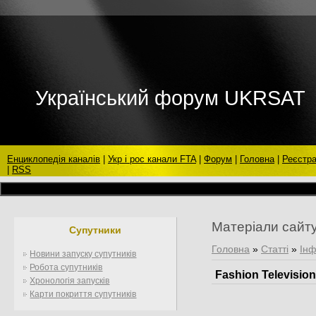
Український форум UKRSAT
Енциклопедія каналів
|
Укр і рос канали FTA
|
Форум
|
Головна
|
Реєстра
|
RSS
Матеріали сайт
Супутники
Головна
»
Статті
»
Інф
Новини запуску супутників
Робота супутників
Fashion Television
Хронологія запусків
Карти покриття супутників