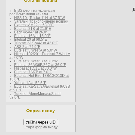
Останні новини
Д
BISS ключі на українські і
росїйськомовні канали
NSS 10 , Telstar 11N at 37.5°W
Загальні транспондерні новини
Express AM22 at 53.0°E
Eutelsat 21B at 21.6°E
Badr 4/5/6/7 at 26.0°E
Eutelsat 16A at 16.0°E
Intelsat 20 at 68.5°E
Türksat 2A/3A/4A at 42.0°E
ABS 2 at 74.9°E
Eutelsat 5 West A at 5.0°W
Nilesat 102/201, Eutelsat 7 West A
at 7.0°W
Eutelsat 8 West В at 8.0°W
Eutelsat 36A/36B/36C at 36.0°E
Hispasat 1D/1E at 30.0°W
Eutelsat 7A/7B at 7.0°E
Eutelsat Hot Bird 13B/13C/13D at
13.0°E
Yahsat 1A at 52.5°E
Eutelsat Ka-Sat 9A/Eutelsat 9A/9B
at 9.0°E
TurkmenÄlem/MonacoSat at
52,0°E
Форма входу
Увійти через uID
Стара форма входу