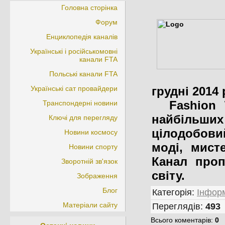
Головна сторінка
Форум
Енциклопедія каналів
Українські і російськомовні
канали FTA
Польські канали FTA
Українські сат провайдери
грудні 2014 
Fashion T
Транспондерні новини
найбільших 
Ключі для перегляду
цілодобови
Новини космосу
моді, мисте
Новини спорту
Канал проп
Зворотній зв'язок
світу.
Зображення
Блог
Категорія
:
Інформ
Матеріали сайту
Переглядів
:
493
Всього коментарів
:
0