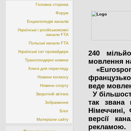
Головна сторінка
Форум
Енциклопедія каналів
Українські і російськомовні
канали FTA
Польські канали FTA
Українські сат провайдери
240 мільйо
мовлення на
Транспондерні новини
«Eurosport
Ключі для перегляду
французько
Новини космосу
веде мовлен
Новини спорту
У більшості
Зворотній зв'язок
так звана 
Зображення
Німеччині, 
Блог
версії ка
Матеріали сайту
рекламою.