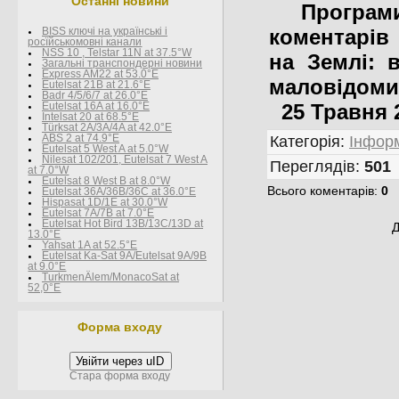
Останні новини
Програми E
коментарів
BISS ключі на українські і
росїйськомовні канали
NSS 10 , Telstar 11N at 37.5°W
на Землі: 
Загальні транспондерні новини
Express AM22 at 53.0°E
маловідоми
Eutelsat 21B at 21.6°E
Badr 4/5/6/7 at 26.0°E
25 Травня 2
Eutelsat 16A at 16.0°E
Intelsat 20 at 68.5°E
Türksat 2A/3A/4A at 42.0°E
ABS 2 at 74.9°E
Категорія
:
Інформ
Eutelsat 5 West A at 5.0°W
Nilesat 102/201, Eutelsat 7 West A
Переглядів
:
501
at 7.0°W
Eutelsat 8 West В at 8.0°W
Всього коментарів
:
0
Eutelsat 36A/36B/36C at 36.0°E
Hispasat 1D/1E at 30.0°W
Eutelsat 7A/7B at 7.0°E
Eutelsat Hot Bird 13B/13C/13D at
Д
13.0°E
Yahsat 1A at 52.5°E
Eutelsat Ka-Sat 9A/Eutelsat 9A/9B
at 9.0°E
TurkmenÄlem/MonacoSat at
52,0°E
Форма входу
Увійти через uID
Стара форма входу