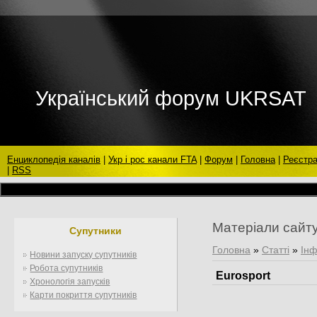
Український форум UKRSAT
Енциклопедія каналів
|
Укр і рос канали FTA
|
Форум
|
Головна
|
Реєстра
|
RSS
Матеріали сайт
Супутники
Головна
»
Статті
»
Інф
Новини запуску супутників
Робота супутників
Eurosport
Хронологія запусків
Карти покриття супутників