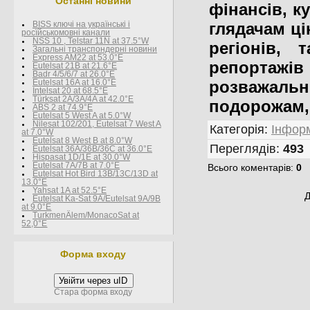
Останні новини
фінансів, к
глядачам ці
BISS ключі на українські і
росїйськомовні канали
NSS 10 , Telstar 11N at 37.5°W
регіонів,
Загальні транспондерні новини
Express AM22 at 53.0°E
репортажі
Eutelsat 21B at 21.6°E
Badr 4/5/6/7 at 26.0°E
розважальн
Eutelsat 16A at 16.0°E
Intelsat 20 at 68.5°E
Türksat 2A/3A/4A at 42.0°E
подорожам,
ABS 2 at 74.9°E
Eutelsat 5 West A at 5.0°W
Nilesat 102/201, Eutelsat 7 West A
Категорія
:
Інформ
at 7.0°W
Eutelsat 8 West В at 8.0°W
Переглядів
:
493
Eutelsat 36A/36B/36C at 36.0°E
Hispasat 1D/1E at 30.0°W
Eutelsat 7A/7B at 7.0°E
Всього коментарів
:
0
Eutelsat Hot Bird 13B/13C/13D at
13.0°E
Yahsat 1A at 52.5°E
Д
Eutelsat Ka-Sat 9A/Eutelsat 9A/9B
at 9.0°E
TurkmenÄlem/MonacoSat at
52,0°E
Форма входу
Увійти через uID
Стара форма входу