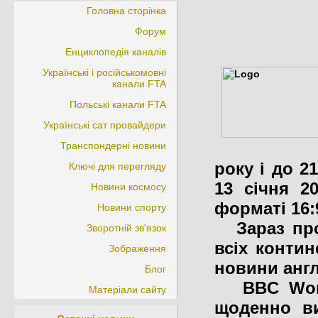
Головна сторінка
Форум
Енциклопедія каналів
Українські і російськомовні
канали FTA
Польські канали FTA
Українські сат провайдери
Транспондерні новини
року і до 2
Ключі для перегляду
13 січня 2
Новини космосу
форматі 16:
Новини спорту
Зараз про
Зворотній зв'язок
всіх контин
Зображення
новини англ
Блог
BBC World
Матеріали сайту
щоденно ви