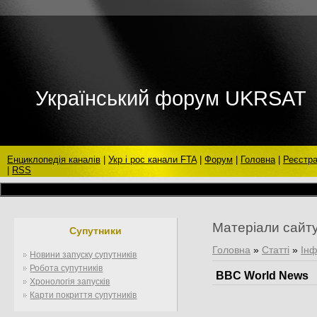
Український форум UKRSAT
Енциклопедія каналів
|
Укр і рос канали FTA
|
Форум
|
Головна
|
Реєстра
|
RSS
Матеріали сайт
Супутники
Головна
»
Статті
»
Інф
Новини запуску супутників
Робота супутників
BBC World News
Хронологія запусків
Карти покриття супутників