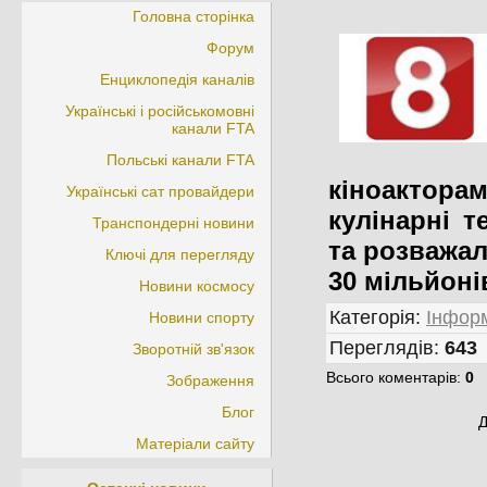
Головна сторінка
Форум
Енциклопедія каналів
Українські і російськомовні
канали FTA
Польські канали FTA
кіноактора
Українські сат провайдери
кулінарні т
Транспондерні новини
та розважал
Ключі для перегляду
30 мільйонів
Новини космосу
Категорія
:
Інформ
Новини спорту
Переглядів
:
643
Зворотній зв'язок
Всього коментарів
:
0
Зображення
Блог
Д
Матеріали сайту