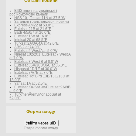
Останні новини
BISS ключі на українські і
росїйськомовні канали
NSS 10 , Telstar 11N at 37.5°W
Загальні транспондерні новини
Express AM22 at 53.0°E
Eutelsat 21B at 21.6°E
Badr 4/5/6/7 at 26.0°E
Eutelsat 16A at 16.0°E
Intelsat 20 at 68.5°E
Türksat 2A/3A/4A at 42.0°E
ABS 2 at 74.9°E
Eutelsat 5 West A at 5.0°W
Nilesat 102/201, Eutelsat 7 West A
at 7.0°W
Eutelsat 8 West В at 8.0°W
Eutelsat 36A/36B/36C at 36.0°E
Hispasat 1D/1E at 30.0°W
Eutelsat 7A/7B at 7.0°E
Eutelsat Hot Bird 13B/13C/13D at
13.0°E
Yahsat 1A at 52.5°E
Eutelsat Ka-Sat 9A/Eutelsat 9A/9B
at 9.0°E
TurkmenÄlem/MonacoSat at
52,0°E
Форма входу
Увійти через uID
Стара форма входу