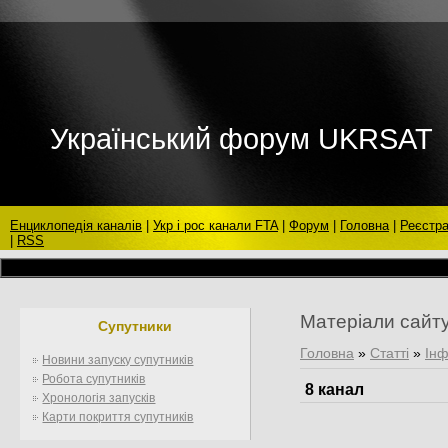
Український форум UKRSAT
Енциклопедія каналів
|
Укр і рос канали FTA
|
Форум
|
Головна
|
Реєстра
|
RSS
Матеріали сайт
Супутники
Головна
»
Статті
»
Інф
Новини запуску супутників
Робота супутників
8 канал
Хронологія запусків
Карти покриття супутників