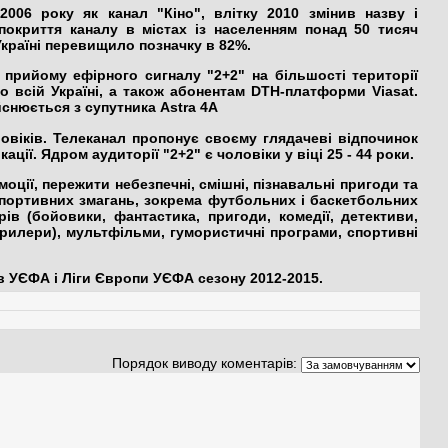
06 року як канал "Кіно", влітку 2010 змінив назву і
покриття каналу в містах із населенням понад 50 тисяч
Україні перевищило позначку в 82%.
і прийому ефірного сигналу
"2+2"
на більшості території
о всій Україні, а також абонентам DTH-платформи Viasat.
снюється з супутника Astra 4A
овіків. Телеканал пропонує своєму глядачеві відпочинок
окації. Ядром аудиторії
"2+2"
є чоловіки у віці 25 - 44 роки.
ції, пережити небезпечні, смішні, пізнавальні пригоди та
 спортивних змагань, зокрема футбольних і баскетбольних
рів (бойовики, фантастика, пригоди, комедії, детективи,
трилери), мультфільми, гумористичні програми, спортивні
в УЄФА і Ліги Європи УЄФА сезону 2012-2015.
Порядок виводу коментарів: