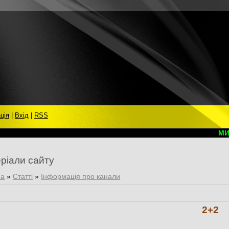
ція
|
Вхід
|
RSS
МИ ВІ
ріали сайту
на
»
Статті
»
Інформація про канали
2+2