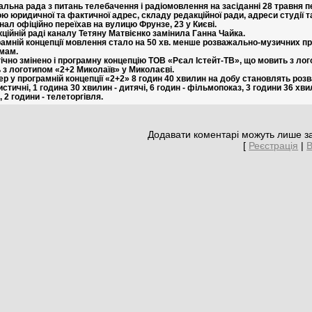
альна рада з питань телебачення і радіомовлення на засіданні 28 травня п
ною юридичної та фактичної адрес, складу редакційної ради, адреси студії т
нал офіційно переїхав на вулицю Фрунзе, 23 у Києві.
кційній раді каналу Тетяну Матвієнко замінила Ганна Чайка.
рамній концепції мовлення стало на 50 хв. менше розважально-музичних пр
мам.
ічно змінено і програмну концепцію ТОВ «Рєал Істейт-ТВ», що мовить з ло
 з логотипом «2+2 Миколаїв» у Миколаєві.
ер у програмній концепції «2+2» 8 годин 40 хвилин на добу становлять розв
истичні, 1 година 30 хвилин - дитячі, 6 годин - фільмопоказ, 3 години 36 х
 2 години - телеторгівля.
Додавати коментарі можуть лише за
[
Реєстрація
|
В