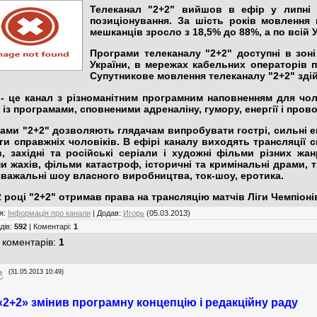
Телеканал
"2+2"
вийшов в ефір у липні 20
позиціонування. За шість років мовлення 
мешканців зросло з 18,5% до 88%, а по всій 
Програми телеканалу
"2+2"
доступні в зон
України, в мережах кабельних операторів п
Супутникове мовлення телеканалу
"2+2"
здій
- це канал з різноманітним програмним наповненням для чол
 із програмами, сповненими адреналіну, гумору, енергії і пров
рами
"2+2"
дозволяють глядачам випробувати гострі, сильні емо
ги справжніх чоловіків. В ефірі каналу виходять трансляції
в, західні та російські серіали і художні фільми різних жан
и жахів, фільми катастроф, історичні та кримінальні драми, 
зважальні шоу власного виробництва, ток-шоу, еротика.
2 році
"2+2"
отримав права на трансляцію матчів Ліги Чемпіоні
я
:
Інформація про канали
|
Додав
:
Игорь
(05.03.2013)
дів
:
592
|
Коментарі
:
1
 коментарів
:
1
ь
(31.05.2013 10:49)
«2+2» змінив програмну концепцію і редакційну раду