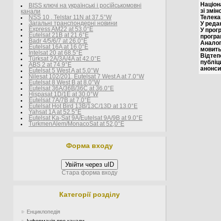
Націон
BISS ключі на українські і росїйськомовні
зі змі
канали
Телека
NSS 10 , Telstar 11N at 37.5°W
У реда
Загальні транспондерні новини
Express AM22 at 53.0°E
У прог
Eutelsat 21B at 21.6°E
програ
Badr 4/5/6/7 at 26.0°E
Аналог
Eutelsat 16A at 16.0°E
мовить
Intelsat 20 at 68.5°E
Відтеп
Türksat 2A/3A/4A at 42.0°E
публіц
ABS 2 at 74.9°E
анонси,
Eutelsat 5 West A at 5.0°W
Nilesat 102/201, Eutelsat 7 West A at 7.0°W
Eutelsat 8 West В at 8.0°W
Eutelsat 36A/36B/36C at 36.0°E
Hispasat 1D/1E at 30.0°W
Eutelsat 7A/7B at 7.0°E
Eutelsat Hot Bird 13B/13C/13D at 13.0°E
Yahsat 1A at 52.5°E
Eutelsat Ka-Sat 9A/Eutelsat 9A/9B at 9.0°E
TurkmenÄlem/MonacoSat at 52,0°E
Форма входу
Увійти через uID
Стара форма входу
Категорії розділу
Енциклопедія
Інформація про канали