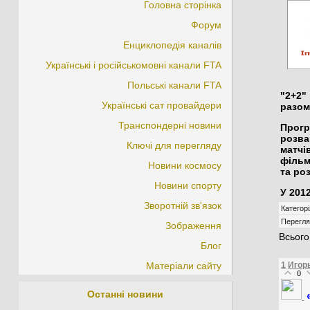
Головна сторінка
Форум
Енциклопедія каналів
Українські і російськомовні канали FTA
Польські канали FTA
"2+2"
Українські сат провайдери
разом
Транспондерні новини
Прог
розва
Ключі для перегляду
матчі
фільм
Новини космосу
та ро
Новини спорту
У 201
Зворотній зв'язок
Категорі
Перегля
Зображення
Всього
Блог
1
Игор
Матеріали сайту
0
Останні новини