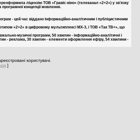
ереоформила ліцензію ТОВ «Гравіс-кіно» (телеканал «2+2») у зв'язку
а програмної концепції мовлення.
ограм - цей час віддано інформаційно-аналітичним і публіцистичним
готипом «2+2» в цифровому мультиплексі МХ-3, і ТОВ «Так ТВ+», що
ажально-музичні програми, 50 хвилин - інформаційно-аналітичні і
вилин - реклама, 30 хвилин - елементи оформлення ефіру, 54 хвилини -
реєстровані користувачі.
хід
]