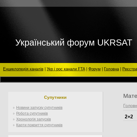
Український форум UKRSAT
Енциклопедія каналів
|
Укр і рос канали FTA
|
Форум
|
Головна
|
Реєстра
Мате
Супутники
Голов
Новини запуску супутників
Робота супутників
2+2
Хронологія запусків
Карти покриття супутників