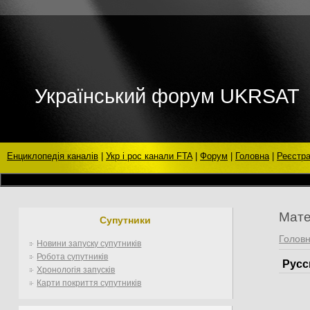
Український форум UKRSAT
Енциклопедія каналів
|
Укр і рос канали FTA
|
Форум
|
Головна
|
Реєстра
Мате
Супутники
Голов
Новини запуску супутників
Робота супутників
Русс
Хронологія запусків
Карти покриття супутників