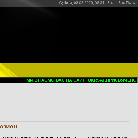
Субота, 08.08.2026, 08:34 |
Вітаю Вас
Гість
МИ ВІТАЄМО ВАС НА САЙТІ UKRSAT,ПРИСВЯЧЕНОМУ
юзион
редставляє класичні російські і радянські фільми,