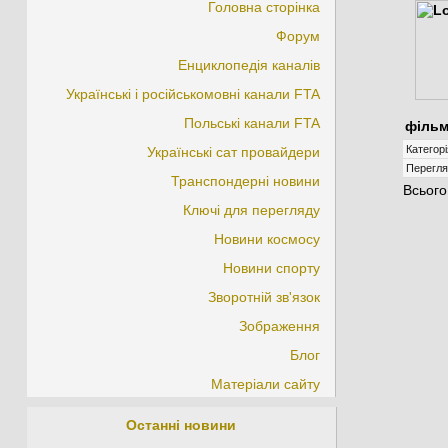
Головна сторінка
Форум
Енциклопедія каналів
Українські і російськомовні канали FTA
Польські канали FTA
фільм
Категорі
Українські сат провайдери
Перегля
Транспондерні новини
Всього
Ключі для перегляду
Новини космосу
Новини спорту
Зворотній зв'язок
Зображення
Блог
Матеріали сайту
Останні новини