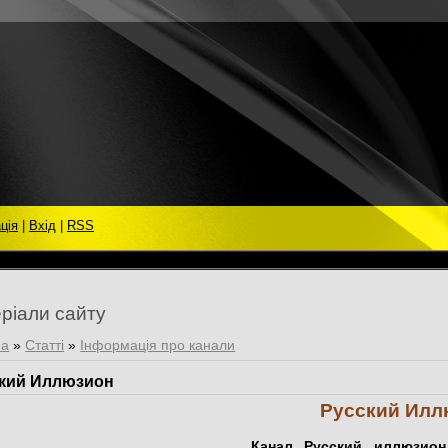
ція
|
Вхід
|
RSS
ріали сайту
на
»
Статті
»
Інформація про канали
кий Иллюзион
Русский Илл
Канал Русский иллюзион п