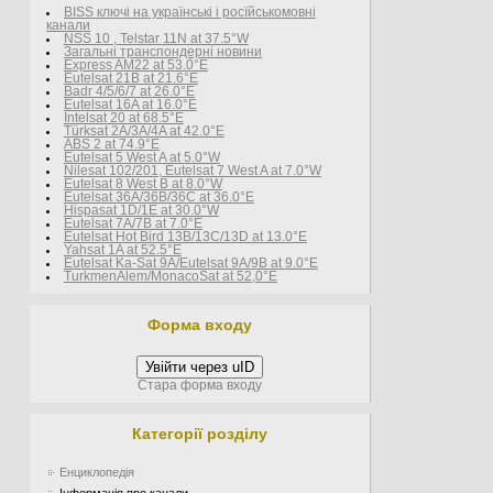
BISS ключі на українські і росїйськомовні
канали
NSS 10 , Telstar 11N at 37.5°W
Загальні транспондерні новини
Express AM22 at 53.0°E
Eutelsat 21B at 21.6°E
Badr 4/5/6/7 at 26.0°E
Eutelsat 16A at 16.0°E
Intelsat 20 at 68.5°E
Türksat 2A/3A/4A at 42.0°E
ABS 2 at 74.9°E
Eutelsat 5 West A at 5.0°W
Nilesat 102/201, Eutelsat 7 West A at 7.0°W
Eutelsat 8 West В at 8.0°W
Eutelsat 36A/36B/36C at 36.0°E
Hispasat 1D/1E at 30.0°W
Eutelsat 7A/7B at 7.0°E
Eutelsat Hot Bird 13B/13C/13D at 13.0°E
Yahsat 1A at 52.5°E
Eutelsat Ka-Sat 9A/Eutelsat 9A/9B at 9.0°E
TurkmenÄlem/MonacoSat at 52,0°E
Форма входу
Увійти через uID
Стара форма входу
Категорії розділу
Енциклопедія
Інформація про канали