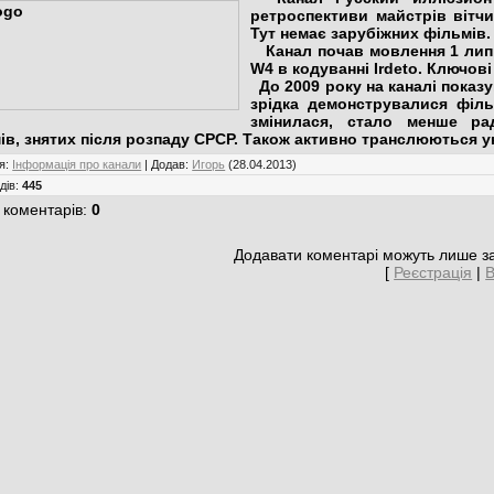
ретроспективи майстрів вітчиз
Тут немає зарубіжних фільмів.
Канал почав мовлення 1 липня 
W4 в кодуванні Irdeto. Ключові
До 2009 року на каналі показу
зрідка демонструвалися філь
змінилася, стало менше рад
ів, знятих після розпаду СРСР. Також активно транслюються укра
я
:
Інформація про канали
|
Додав
:
Игорь
(28.04.2013)
дів
:
445
 коментарів
:
0
Додавати коментарі можуть лише за
[
Реєстрація
|
В