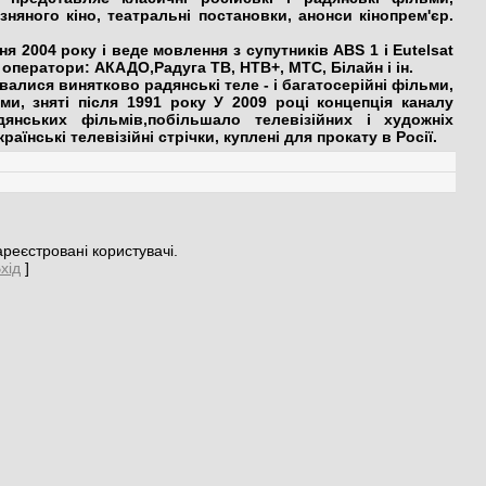
няного кіно, театральні постановки, анонси кінопрем'єр.
2004 року і веде мовлення з супутників ABS 1 і Eutelsat
 оператори: АКАДО,Радуга ТВ, НТВ+, МТС, Білайн і ін.
валися винятково радянські теле - і багатосерійні фільми,
ми, зняті після 1991 року У 2009 році концепція каналу
янських фільмів,побільшало телевізійних і художніх
їнські телевізійні стрічки, куплені для прокату в Росії.
реєстровані користувачі.
хід
]