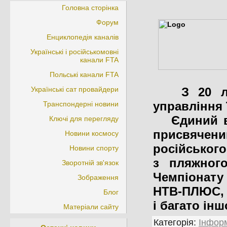
Головна сторінка
Форум
Енциклопедія каналів
Українські і російськомовні
канали FTA
Польські канали FTA
Українські сат провайдери
З 20 липн
управління 
Транспондерні новини
Єдиний в Р
Ключі для перегляду
присвячений
Новини космосу
російського
Новини спорту
з пляжного
Зворотній зв'язок
Чемпіонат
Зображення
НТВ-ПЛЮС, р
Блог
і багато інш
Матеріали сайту
Категорія
:
Інформ