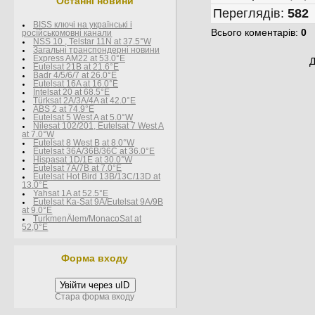
Останні новини
Переглядів
:
582
BISS ключі на українські і
Всього коментарів
:
0
росїйськомовні канали
NSS 10 , Telstar 11N at 37.5°W
Загальні транспондерні новини
Express AM22 at 53.0°E
Д
Eutelsat 21B at 21.6°E
Badr 4/5/6/7 at 26.0°E
Eutelsat 16A at 16.0°E
Intelsat 20 at 68.5°E
Türksat 2A/3A/4A at 42.0°E
ABS 2 at 74.9°E
Eutelsat 5 West A at 5.0°W
Nilesat 102/201, Eutelsat 7 West A
at 7.0°W
Eutelsat 8 West В at 8.0°W
Eutelsat 36A/36B/36C at 36.0°E
Hispasat 1D/1E at 30.0°W
Eutelsat 7A/7B at 7.0°E
Eutelsat Hot Bird 13B/13C/13D at
13.0°E
Yahsat 1A at 52.5°E
Eutelsat Ka-Sat 9A/Eutelsat 9A/9B
at 9.0°E
TurkmenÄlem/MonacoSat at
52,0°E
Форма входу
Увійти через uID
Стара форма входу