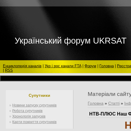
Український форум UKRSAT
Енциклопедія каналів
|
Укр і рос канали FTA
|
Форум
|
Головна
|
Реєстра
|
RSS
Матеріали сайт
Супутники
Головна
»
Статті
»
Інф
Новини запуску супутників
Робота супутників
НТВ-ПЛЮС Наш Ф
Хронологія запусків
Н
Карти покриття супутників