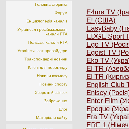
Головна сторінка
E4me TV (Іра
Форум
E! (США)
Енциклопедія каналів
EasyBaby (Іта
Українські і російськомовні
канали FTA
EDGE Sport 
Польські канали FTA
Ego TV (Росі
Українські сат провайдери
Egoist TV (Ро
Eko TV (Укра
Транспондерні новини
El TR (Азерб
Ключі для перегляду
El TR (Кирги
Новини космосу
English Club 
Новини спорту
Enisey (Росія
Зворотній зв'язок
Enter Film (У
Зображення
Epoque (Укра
Блог
Era TV (Украї
Матеріали сайту
ERF 1 (Німеч