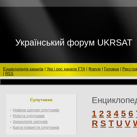
Український форум UKRSAT
Енциклопедія каналів
|
Укр і рос канали FTA
|
Форум
|
Головна
|
Реєстра
|
RSS
Енциклопед
Супутники
Новини запуску супутників
1
2
3
4
5
6
Робота супутників
R
S
T
U
V
Хронологія запусків
Карти покриття супутників