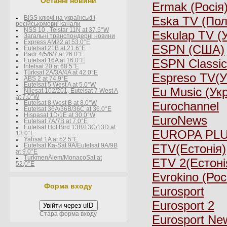
Останні новини
Ermak (Росія
Eska TV (По
BISS ключі на українські і
росїйськомовні канали
NSS 10 , Telstar 11N at 37.5°W
Eskulap TV (
Загальні транспондерні новини
Express AM22 at 53.0°E
ESPN (США)
Eutelsat 21B at 21.6°E
Badr 4/5/6/7 at 26.0°E
ESPN Classi
Eutelsat 16A at 16.0°E
Intelsat 20 at 68.5°E
Türksat 2A/3A/4A at 42.0°E
Espreso TV(У
ABS 2 at 74.9°E
Eutelsat 5 West A at 5.0°W
Eu Music (Ук
Nilesat 102/201, Eutelsat 7 West A
at 7.0°W
Eurochannel
Eutelsat 8 West В at 8.0°W
Eutelsat 36A/36B/36C at 36.0°E
Hispasat 1D/1E at 30.0°W
EuroNews
Eutelsat 7A/7B at 7.0°E
Eutelsat Hot Bird 13B/13C/13D at
EUROPA PLUS
13.0°E
Yahsat 1A at 52.5°E
ETV(Естонія)
Eutelsat Ka-Sat 9A/Eutelsat 9A/9B
at 9.0°E
TurkmenÄlem/MonacoSat at
ETV 2(Естоні
52,0°E
Evrokino (Рос
Форма входу
Eurosport
Eurosport 2
Увійти через uID
Стара форма входу
Eurosport Ne