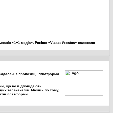
панія «1+1 медіа». Раніше «Viasat Україна» належала
и видалені з пропозиції платформи
ими, що не відповідають
цих телеканалів. Місяць по тому,
кетів платформи.