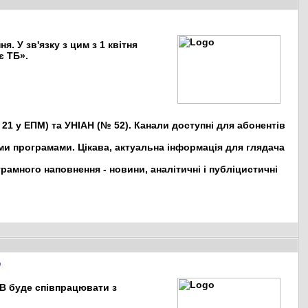
я. У зв'язку з цим з 1 квітня
є ТБ».
21 у ЕПМ) та УНІАН (№ 52). Канали доступні для абонентів
и програмами. Цікава, актуальна інформація для глядача
амного наповнення - новини, аналітичні і публіцистичні
e
ТВ буде співпрацювати з