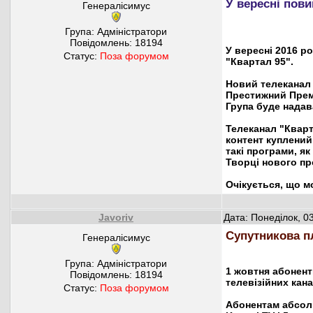
У вересні пов
Генералісимус
Група: Адміністратори
Повідомлень:
18194
У вересні 2016 р
Статус:
Поза форумом
"Квартал 95".
Новий телеканал 
Престижний Премі
Група буде надав
Телеканал "Кварта
контент куплений
такі програми, як
Творці нового пр
Очікується, що м
Javoriv
Дата: Понеділок, 0
Супутникова п
Генералісимус
Група: Адміністратори
1 жовтня абонент
Повідомлень:
18194
телевізійних кана
Статус:
Поза форумом
Абонентам абсолю