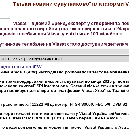
Тільки новини супутникової платформи Vi
Viasat – відомий бренд, експерт у створенні та по
налів власного виробництва, які поширюються в 24 краї
лядачів телебачення Viasat у світі сягає 100 мільйонів.
путникове телебачення Viasat стало доступним жителям 
2.2016, 23:24 | Повідомлення #
41
 веде тести на 4°W
тника Amos 3 (4°W) несподівано розпочалося тестове мовлення 
ний транспондер, який використовувався до кінця 2015 р. п
еканали компанії SPI Internationa. Останні кілька тижнів тран
ера прописується оператор платформи Viasat Україна. Транспо
транспондера: 11222 МГц, поляр. H, SR 30000, FEC 5/6, DVB-S2.
о короткочасні тести мовлення пакету Viasat Україна здійснюв
 на Eutelsat Hot Bird 13C (13°E). Тепер перейшли на Amos 3.
го ведеться регулярне мовлення послуг Viasat Україна, є Astra 