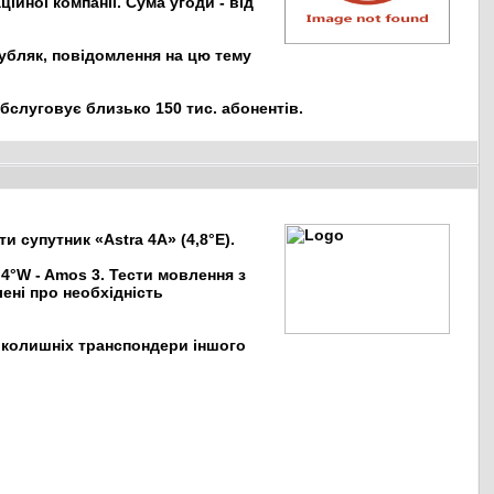
ійної компанії. Сума угоди - від
рубляк, повідомлення на цю тему
бслуговує близько 150 тис. абонентів.
 супутник «Astra 4A» (4,8°E).
4°W - Amos 3. Тести мовлення з
ені про необхідність
а колишніх транспондери іншого