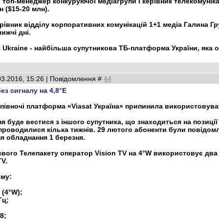
топ-менеджер конкуруючої медіагрупи і керівник телекомунікац
н ($15-20 млн).
рівник відділу корпоративних комунікацій 1+1 медіа Галина Г
ижчі дні.
t Ukraine - найбільша супутникова ТБ-платформа України, яка о
.03.2016, 15:26 | Повідомлення #
44
без сигналу на 4,8°E
опівночі платформа «Viasat Україна» припинила використовувати
я буде вестися з іншого супутника, що знаходиться на позиції 
проводилися кілька тижнів. 29 лютого абоненти були повідомл
я обладнання 1 березня.
свого Телепакету оператор Vision TV на 4°W використовує дв
TV.
му:
 (4°W);
Гц;
8;