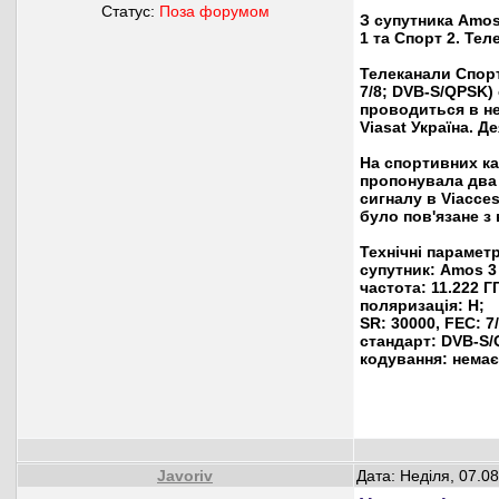
Статус:
Поза форумом
З супутника Amos
1 та Спорт 2. Те
Телеканали Спорт 
7/8; DVB-S/QPSK)
проводиться в не
Viasat Україна. 
На спортивних ка
пропонувала два 
сигналу в Viacce
було пов'язане з
Технічні парамет
супутник: Amos 3 
частота: 11.222 Г
поляризація: H;
SR: 30000, FEC: 7/
стандарт: DVB-S/
кодування: немає
Javoriv
Дата: Неділя, 07.0