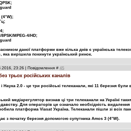
/QPSK;
guard
 (4°W);
Гц;
4;
2/8PSK/MPEG-4/HD;
guard
асником даної платформи вже кілька днів є українська телеком
 яка вирішила покинути український ринок.
3.2016, 23:26 | Повідомлення #
45
 без трьох російських каналів
і Наука 2.0 - це три російські телеканали, які 11 березня бул
ський медіарегулятор визнав ці три телеканали на Україні так
давству. Для операторів це означало необхідність видалення 
зробила платформа Viasat Україна. Телеканали пішли зі всіх па
іщає з початку березня допомогою супутника Amos 3 (4°W).