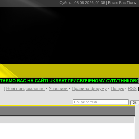
Субота, 08.08.2026, 01:38 |
Вітаю Вас
Гість
 ВАС НА САЙТІ UKRSAT,ПРИСВЯЧЕНОМУ СУПУТНИКОВОМУ ТЕ
[
Нові повідомлення
·
Учасники
·
Правила форуму
·
Пошук
·
RSS
]