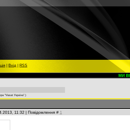
ція
|
Вхід
|
RSS
МИ ВІТАЄМО
ра "Viasat Україна".)
4.2013, 11:32 | Повідомлення #
1