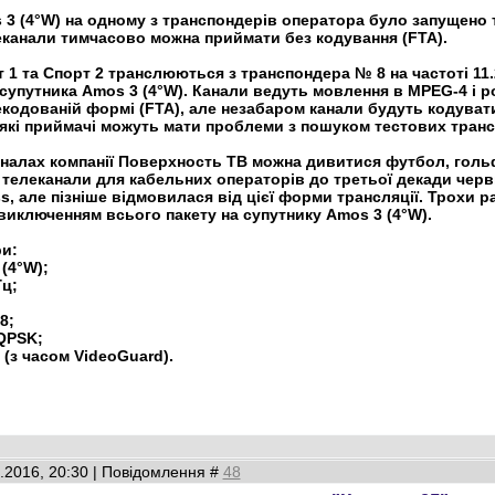
 3 (4°W) на одному з транспондерів оператора було запущено
леканали тимчасово можна приймати без кодування (FTA).
1 та Спорт 2 транслюються з транспондера № 8 на частоті 11.2
 супутника Amos 3 (4°W). Канали ведуть мовлення в MPEG-4 і 
кодованій формі (FTA), але незабаром канали будуть кодуват
Деякі приймачі можуть мати проблеми з пошуком тестових транс
налах компанії Поверхность ТВ можна дивитися футбол, гольф
телеканали для кабельних операторів до третьої декади червня
ss, але пізніше відмовилася від цієї форми трансляції. Трохи
 виключенням всього пакету на супутнику Amos 3 (4°W).
ри:
(4°W);
Гц;
8;
QPSK;
 (з часом VideoGuard).
8.2016, 20:30 | Повідомлення #
48