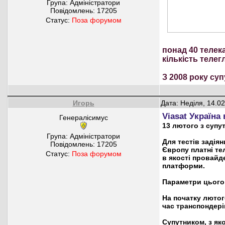
Група: Адміністратори
Повідомлень:
17205
Статус:
Поза форумом
понад 40 телека
кількість телег
З 2008 року су
Игорь
Дата: Неділя, 14.0
Viasat Україна
Генералісимус
13 лютого з супу
Група: Адміністратори
Для тестів задія
Повідомлень:
17205
Європу платні тел
Статус:
Поза форумом
в якості провайд
платформи.
Параметри цього 
На початку лютог
час транспондерів
Супутником, з яко