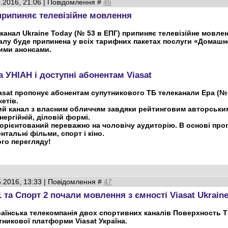
3.2016, 21:06 | Повідомлення #
46
припиняє телевізійне мовлення
. канал Ukraine Today (№ 53 в ЕПГ) припиняє телевізійне мовленн
алу буде припинена у всіх тарифних пакетах послуги «Домашн
ими анонсами.
 УНІАН і доступні абонентам Viasat
Viasat пропонує абонентам супутникового ТБ телеканали Ера (№ 
етів.
ий канал з власним обличчям завдяки рейтинговим авторським
ергійній, діловій формі.
орієнтований переважно на чоловічу аудиторію. В основі прогр
тальні фільми, спорт і кіно.
го перегляду!
5.2016, 13:33 | Повідомлення #
47
 та Спорт 2 почали мовлення з ємності Viasat Ukrain
раїнська телекомпанія двох спортивних каналів Поверхность 
никової платформи Viasat Україна.