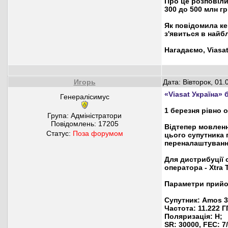
Про це розповіли 
300 до 500 млн гр
Як повідомила ке
з'явиться в найбл
Нагадаємо, Viasa
Игорь
Дата: Вівторок, 01
«Viasat Україна» 
Генералісимус
1 березня рівно 
Група: Адміністратори
Повідомлень:
17205
Відтепер мовленн
Статус:
Поза форумом
цього супутника 
переналаштуванн
Для дистрибуції 
оператора - Xtra 
Параметри прийо
Супутник: Amos 3
Частота: 11.222 Г
Поляризація: H;
SR: 30000, FEC: 7/