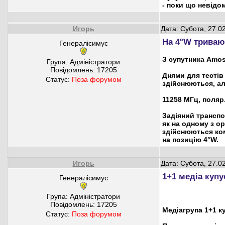
- поки що невідо
Игорь
Дата: Субота, 27.0
На 4°W тривают
Генералісимус
З супутника Amos
Група: Адміністратори
Повідомлень:
17205
Днями для тестів
Статус:
Поза форумом
здійснюються, ал
11258 МГц, поляр.
Задіяний транспо
як на одному з о
здійснюються ком
на позицію 4°W.
Игорь
Дата: Субота, 27.0
1+1 медіа купу
Генералісимус
Група: Адміністратори
Повідомлень:
17205
Медіагрупа 1+1 к
Статус:
Поза форумом