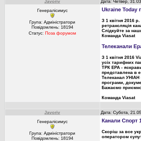
Javoriv
Дата: Четвер, 31.0
Ukraine Today 
Генералісимус
З 1 квітня 2016 р
Група: Адміністратори
ретрансляція кан
Повідомлень:
18194
Слідкуйте за наш
Статус:
Поза форумом
Команда Viasat
Телеканали Ера
З 1 квітня 2016 
усіх тарифних пак
ТРК ЕРА - яскрав
представлена в ен
Телеканал УНІАН 
програми, докумен
Бажаємо приємно
Команда Viasat
Javoriv
Дата: Субота, 21.0
Канали Спорт 1
Генералісимус
Скоріш за все ук
Група: Адміністратори
оператором супут
Повідомлень:
18194