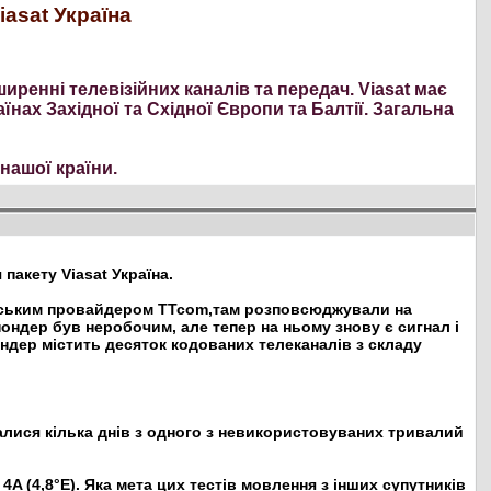
asat Україна
ширенні телевізійних каналів та передач. Viasat має
нах Західної та Східної Європи та Балтії. Загальна
нашої країни.
пакету Viasat Україна.
ольським провайдером TTcom,там розповсюджували на
спондер був неробочим, але тепер на ньому знову є сигнал і
ндер містить десяток кодованих телеканалів з складу
алися кілька днів з одного з невикористовуваних тривалий
4A (4,8°E). Яка мета цих тестів мовлення з інших супутників