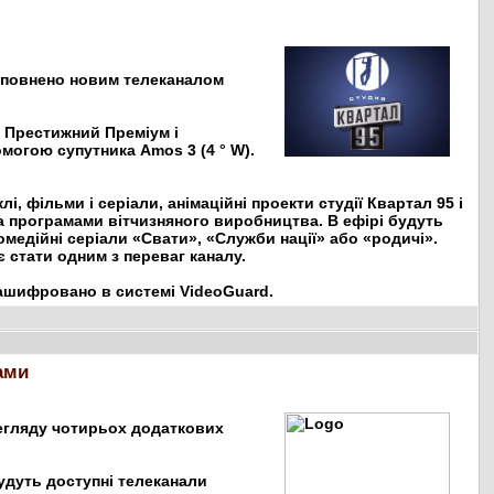
доповнено новим телеканалом
, Престижний Преміум і
могою супутника Amos 3 (4 ° W).
, фільми і серіали, анімаційні проекти студії Квартал 95 і
а програмами вітчизняного виробництва. В ефірі будуть
і комедійні серіали «Свати», «Служби нації» або «родичі».
 стати одним з переваг каналу.
зашифровано в системі VideoGuard.
ами
егляду чотирьох додаткових
удуть доступні телеканали