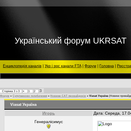
Український форум UKRSAT
Енциклопедія каналів
|
Укр і рос канали FTA
|
Форум
|
Головна
|
Реєстра
3
Сторінка
3
з
3
«
1
2
Форум
»
Супутникове телебачення
»
Новини САТ провайдерів
»
Viasat Україна
(Новини провайде
Viasat Україна
Игорь
Дата: Середа, 17.0
Генералісимус