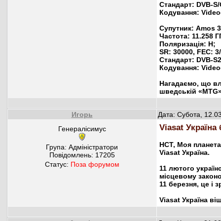
Стандарт: DVB-S
Кодування: Video
Супутник: Amos 3
Частота: 11.258 Г
Поляризація: H;
SR: 30000, FEC: 3/
Стандарт: DVB-S
Кодування: Video
Нагадаємо, що вл
шведській «MTG»,
Игорь
Дата: Субота, 12.0
Viasat Україна
Генералісимус
НСТ, Моя планета 
Група: Адміністратори
Viasat Україна.
Повідомлень:
17205
Статус:
Поза форумом
11 лютого україн
місцевому законо
11 березня, це і 
Viasat Україна в