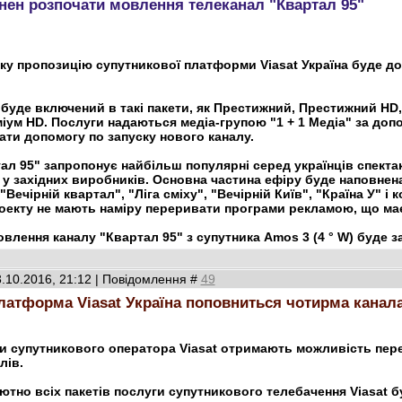
инен розпочати мовлення телеканал "Квартал 95"
оку пропозицію супутникової платформи Viasat Україна буде 
буде включений в такі пакети, як Престижний, Престижний HD
ум HD. Послуги надаються медіа-групою "1 + 1 Медіа" за допо
ати допомогу по запуску нового каналу.
л 95" запропонує найбільш популярні серед українців спектаклі
 у західних виробників. Основна частина ефіру буде наповнен
 "Вечірній квартал", "Ліга сміху", "Вечірній Київ", "Країна У" 
оекту не мають наміру переривати програми рекламою, що має
овлення каналу "Квартал 95" з супутника Amos 3 (4 ° W) буде 
3.10.2016, 21:12 | Повідомлення #
49
латформа Viasat Україна поповниться чотирма канал
и супутникового оператора Viasat отримають можливість пер
лів.
тно всіх пакетів послуги супутникового телебачення Viasat б