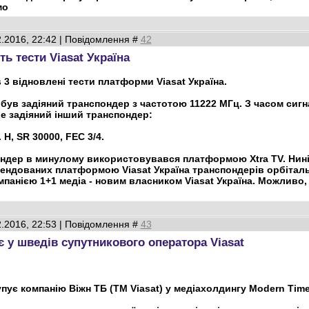
мо
2.2016, 22:42 | Повідомлення #
42
ь тести Viasat Україна
 3 відновлені тести платформи Viasat Україна.
 був задіяний транспондер з частотою 11222 МГц. З часом сигна
е задіяний інший транспондер:
 H, SR 30000, FEC 3/4.
ндер в минулому використовувався платформою Xtra TV. Нині 
рендованих платформою Viasat Україна транспондерів орбітально
панією 1+1 медіа - новим власником Viasat Україна. Можливо
2.2016, 22:53 | Повідомлення #
43
є у шведів супутникового оператора Viasat
упує компанію Віжн ТБ (ТМ Viasat) у медіахолдингу Modern Tim