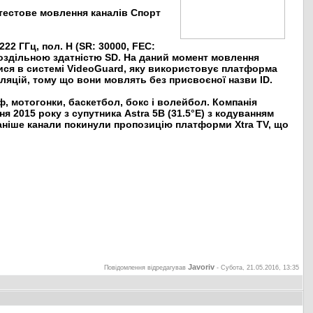
 тестове мовлення каналів Спорт
22 ГГц, пол. H (SR: 30000, FEC:
роздільною здатністю SD. На даний момент мовлення
ися в системі VideoGuard, яку використовує платформа
ляцій, тому що вони мовлять без присвоєної назви ID.
, мотогонки, баскетбол, бокс і волейбол. Компанія
 2015 року з супутника Astra 5B (31.5°E) з кодуванням
 раніше канали покинули пропозицію платформи Xtra TV, що
Javoriv
Повідомлення відредагував
-
Субота, 21.05.2016, 13:35